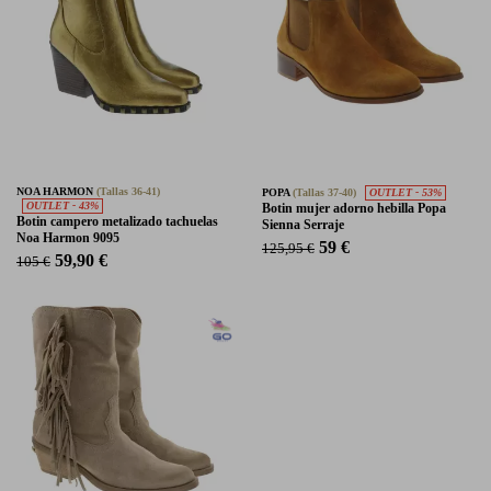
NOA HARMON
(Tallas 36-41)
POPA
(Tallas 37-40)
OUTLET - 53%
OUTLET - 43%
Botin mujer adorno hebilla Popa
Botin campero metalizado tachuelas
Sienna Serraje
Noa Harmon 9095
59 €
125,95 €
59,90 €
105 €