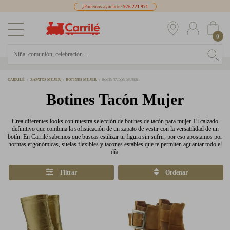
¿Podemos ayudarte?
976 221 971
0
CARRILÉ
ZAPATOS MUJER
BOTINES MUJER
BOTÍN TACÓN MUJER
Botines Tacón Mujer
Crea diferentes looks con nuestra selección de botines de tacón para mujer. El calzado
definitivo que combina la sofisticación de un zapato de vestir con la versatilidad de un
botín. En Carrilé sabemos que buscas estilizar tu figura sin sufrir, por eso apostamos por
hormas ergonómicas, suelas flexibles y tacones estables que te permiten aguantar todo el
día.
Filtrar
Ordenar