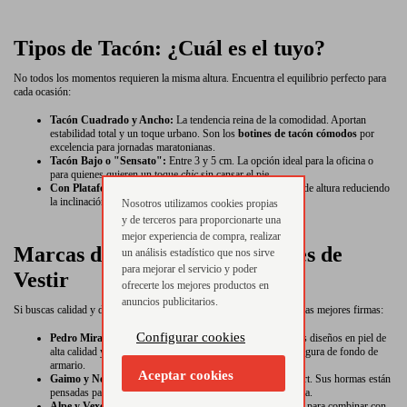
Tipos de Tacón: ¿Cuál es el tuyo?
No todos los momentos requieren la misma altura. Encuentra el equilibrio perfecto para
cada ocasión:
Tacón Cuadrado y Ancho:
La tendencia reina de la comodidad. Aportan
estabilidad total y un toque urbano. Son los
botines de tacón cómodos
por
excelencia para jornadas maratonianas.
Tacón Bajo o "Sensato":
Entre 3 y 5 cm. La opción ideal para la oficina o
para quienes quieren un toque
chic
sin cansar el pie.
Con Plataforma:
El truco secreto. Gana centímetros extra de altura reduciendo
la inclinación del pie.
Nosotros utilizamos cookies propias
y de terceros para proporcionarte una
mejor experiencia de compra, realizar
Marcas de referencia en Botines de
un análisis estadístico que nos sirve
para mejorar el servicio y poder
Vestir
ofrecerte los mejores productos en
anuncios publicitarios.
Si buscas calidad y diseño, en nuestra tienda online trabajamos con las mejores firmas:
Configurar cookies
Pedro Miralles:
Sinónimo de elegancia
Made in Spain
. Sus diseños en piel de
alta calidad y sus acabados impecables son una inversión segura de fondo de
armario.
Aceptar cookies
Gaimo y Nemonic:
Diseño español que une moda y confort. Sus hormas están
pensadas para mujeres reales que no renuncian a la tendencia.
Alpe y Vexed:
Propuestas más urbanas y juveniles, ideales para combinar con