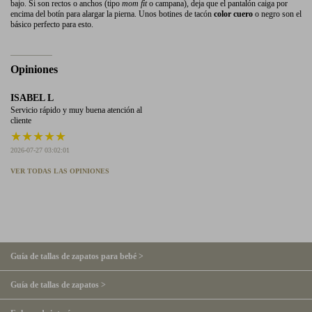
bajo. Si son rectos o anchos (tipo
mom fit
o campana), deja que el pantalón caiga por
encima del botín para alargar la pierna. Unos botines de tacón
color cuero
o negro son el
básico perfecto para esto.
Opiniones
ISABEL L
Servicio rápido y muy buena atención al
cliente
★
★
★
★
★
2026-07-27 03:02:01
VER TODAS LAS OPINIONES
Guía de tallas de zapatos para bebé >
Guía de tallas de zapatos >