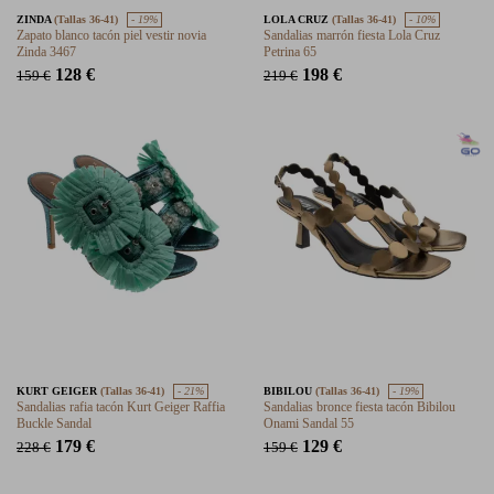
ZINDA
(Tallas 36-41)
- 19%
LOLA CRUZ
(Tallas 36-41)
- 10%
Zapato blanco tacón piel vestir novia
Sandalias marrón fiesta Lola Cruz
Zinda 3467
Petrina 65
128 €
198 €
159 €
219 €
KURT GEIGER
(Tallas 36-41)
- 21%
BIBILOU
(Tallas 36-41)
- 19%
Sandalias rafia tacón Kurt Geiger Raffia
Sandalias bronce fiesta tacón Bibilou
Buckle Sandal
Onami Sandal 55
179 €
129 €
228 €
159 €