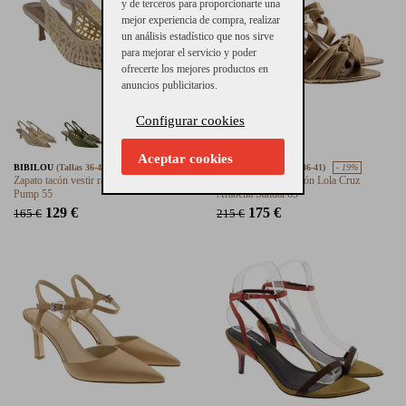
y de terceros para proporcionarte una
mejor experiencia de compra, realizar
un análisis estadístico que nos sirve
para mejorar el servicio y poder
ofrecerte los mejores productos en
anuncios publicitarios.
Configurar cookies
Aceptar cookies
BIBILOU
(Tallas 36-41)
- 22%
LOLA CRUZ
(Tallas 36-41)
- 19%
Zapato tacón vestir rafia Bibilou Hazel
Sandalias bronce tacón Lola Cruz
Pump 55
Arabella Sandal 65
129 €
175 €
165 €
215 €