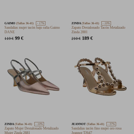
GAIMO
(Tallas 36-41)
- 17%
ZINDA
(Tallas 36-41)
- 10%
Sandalias mujer tacón bajo rafia Gaimo
Zapato Destalonado Tacón Metalizado
DANE
Zinda 2881
99 €
189 €
119 €
210 €
ZINDA
(Tallas 36-41)
- 10%
JEANNOT
(Tallas 36-41)
- 37%
Zapato Mujer Destalonado Metalizado
Sandalias tacón fino mujer oro rosa
Mujer Zinda 2881
Jeannot TJ647