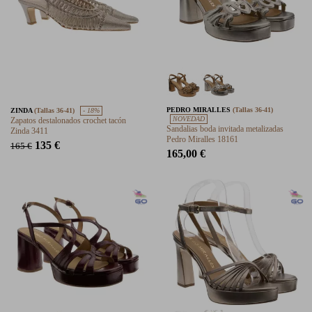
PEDRO MIRALLES
(Tallas 36-41)
ZINDA
(Tallas 36-41)
- 18%
NOVEDAD
Zapatos destalonados crochet tacón
Sandalias boda invitada metalizadas
Zinda 3411
Pedro Miralles 18161
135 €
165 €
165,00 €