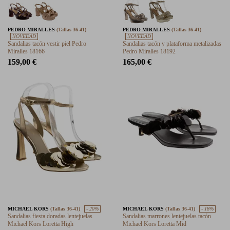
PEDRO MIRALLES
(Tallas 36-41)
PEDRO MIRALLES
(Tallas 36-41)
NOVEDAD
NOVEDAD
Sandalias tacón vestir piel Pedro
Sandalias tacón y plataforma metalizadas
Miralles 18166
Pedro Miralles 18192
159,00 €
165,00 €
MICHAEL KORS
(Tallas 36-41)
- 20%
MICHAEL KORS
(Tallas 36-41)
- 18%
Sandalias fiesta doradas lentejuelas
Sandalias marrones lentejuelas tacón
Michael Kors Loretta High
Michael Kors Loretta Mid