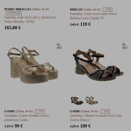
PEDRO MIRALLES
(Tallas 36-41)
BIBILOU
(Tallas 36-41)
- 18%
NOVEDAD
Sandalias vestir tacón nude charol
Sandalia nude tacón alto y plataforma
Bibilou Lotus Sandal 70
Pedro Miralles 18192
119 €
145 €
165,00 €
GAIMO
(Tallas 36-41)
- 17%
GAIMO
(Tallas 36-41)
- 16%
Sandalias Gaimo doradas tacón y
Sandalias cáñamo trenzado tacón bajo
plataforma Lolita
Gaimo Danya
99 €
109 €
119 €
129 €