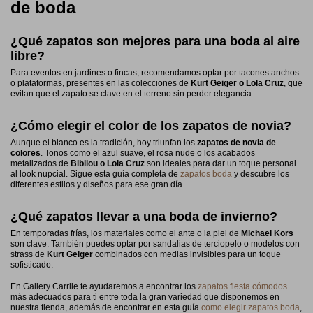
de boda
¿Qué zapatos son mejores para una boda al aire
libre?
Para eventos en jardines o fincas, recomendamos optar por tacones anchos
o plataformas, presentes en las colecciones de
Kurt Geiger o
Lola Cruz
, que
evitan que el zapato se clave en el terreno sin perder elegancia.
¿Cómo elegir el color de los zapatos de novia?
Aunque el blanco es la tradición, hoy triunfan los
zapatos de novia de
colores
. Tonos como el azul suave, el rosa nude o los acabados
metalizados de
Bibilou o Lola Cruz
son ideales para dar un toque personal
al look nupcial. Sigue esta guía completa de
zapatos boda
y descubre los
diferentes estilos y diseños para ese gran día.
¿Qué zapatos llevar a una boda de invierno?
En temporadas frías, los materiales como el ante o la piel de
Michael Kors
son clave. También puedes optar por sandalias de terciopelo o modelos con
strass de
Kurt Geiger
combinados con medias invisibles para un toque
sofisticado.
En Gallery Carrile te ayudaremos a encontrar los
zapatos fiesta cómodos
más adecuados para ti entre toda la gran variedad que disponemos en
nuestra tienda, además de encontrar en esta guía
como elegir zapatos boda
,