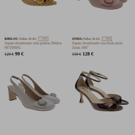
BIBILOU
(Tallas 36-41)
- 23%
ZINDA
(Tallas 36-41)
- 19%
Zapato destalonado rafia piedras Bibilou
Zapato destalonado rosa boda tacón
967Z69HG
Zinda 3467
99 €
128 €
129 €
159 €