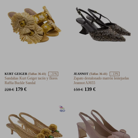
KURT GEIGER
(Tallas 36-41)
- 21%
JEANNOT
(Tallas 36-41)
- 13%
Sandalias Kurt Geiger tacón y flores
Zapato destalonado marrón lentejuelas
Raffia Buckle Sandal
Jeannot AJ655
179 €
139 €
228 €
159 €