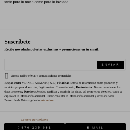
tanto para la novia como para la invitada.
Suscríbete
Recibe novedades, ofertas exclusivas y promociones en tu email.
ENVIAR
Acepto recibir ofertas y comunicaciones comerciales
Responsable:
VERNICE ARGENTO, S.L.;
Finalidad:
envío de información sobre productos y
servicios propios al suscrito; Legitimación: Consentimiento;
Destinatarios:
No se comunicarán los
datos a terceros;
Derechos:
Acceder, rectificar y suprimir los datos, así como otros derechos, como se
explica en la información adicional. Puede consultar la información adicional y detallada sobre
Protección de Datos siguiendo
este enlace
Compra por teléfono
976 235 091
E-MAIL