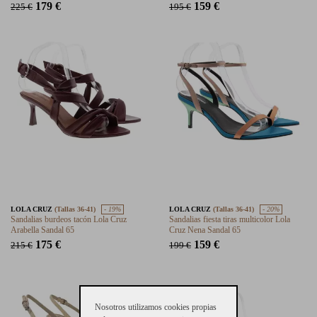
179 €
159 €
225 €
195 €
LOLA CRUZ
(Tallas 36-41)
- 19%
LOLA CRUZ
(Tallas 36-41)
- 20%
Sandalias burdeos tacón Lola Cruz
Sandalias fiesta tiras multicolor Lola
Arabella Sandal 65
Cruz Nena Sandal 65
175 €
159 €
215 €
199 €
Nosotros utilizamos cookies propias