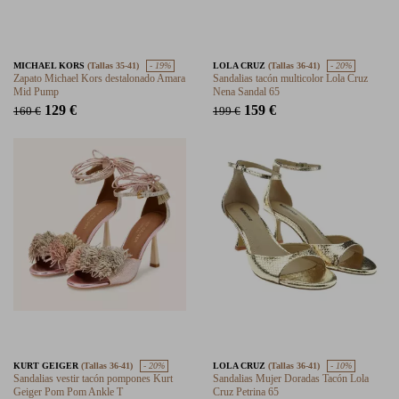
MICHAEL KORS
(Tallas 35-41)
- 19%
LOLA CRUZ
(Tallas 36-41)
- 20%
Zapato Michael Kors destalonado Amara
Sandalias tacón multicolor Lola Cruz
Mid Pump
Nena Sandal 65
129 €
159 €
160 €
199 €
KURT GEIGER
(Tallas 36-41)
- 20%
LOLA CRUZ
(Tallas 36-41)
- 10%
Sandalias vestir tacón pompones Kurt
Sandalias Mujer Doradas Tacón Lola
Geiger Pom Pom Ankle T
Cruz Petrina 65