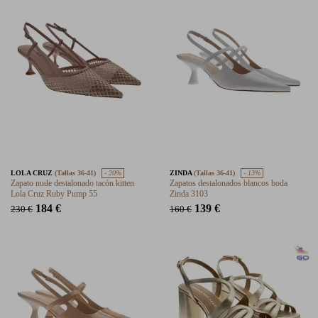
LOLA CRUZ
(Tallas 36-41)
- 20%
ZINDA
(Tallas 36-41)
- 13%
Zapato nude destalonado tacón kitten
Zapatos destalonados blancos boda
Lola Cruz Ruby Pump 55
Zinda 3103
184 €
139 €
230 €
160 €