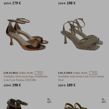
179 €
198 €
225 €
219 €
LOLA CRUZ
(Tallas 36-40)
- 10%
LOLA CRUZ
(Tallas 36-41)
- 16%
Sandalias fiesta tacón bajo metalizadas
Sandalias nude fiesta Lola Cruz Carmen
Lola Cruz Petrina 229Z1BK
Heel
198 €
189 €
219 €
225 €