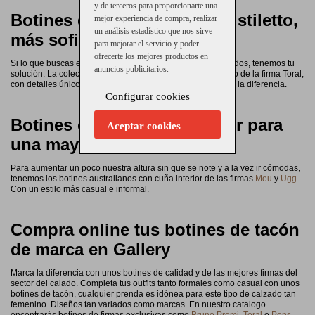
y de terceros para proporcionarte una
Botines de tacón fino estilo stiletto,
mejor experiencia de compra, realizar
un análisis estadístico que nos sirve
más sofisticados
para mejorar el servicio y poder
ofrecerte los mejores productos en
Si lo que buscas es unos botines más elegantes y sofisticados, tenemos tu
anuncios publicitarios.
solución. La colección de botines de tacón fino estilo stiletto de la firma Toral,
con detalles únicos, hebillas, brillos o pedrería que marcan la diferencia.
Configurar cookies
Botines con cuña para mujer para
Aceptar cookies
una mayor comodidad
Para aumentar un poco nuestra altura sin que se note y a la vez ir cómodas,
tenemos los botines australianos con cuña interior de las firmas
Mou
y
Ugg
.
Con un estilo más casual e informal.
Compra online tus botines de tacón
de marca en Gallery
Marca la diferencia con unos botines de calidad y de las mejores firmas del
sector del calado. Completa tus outfits tanto formales como casual con unos
botines de tacón, cualquier prenda es idónea para este tipo de calzado tan
femenino. Diseños tan variados como marcas. En nuestro catalogo