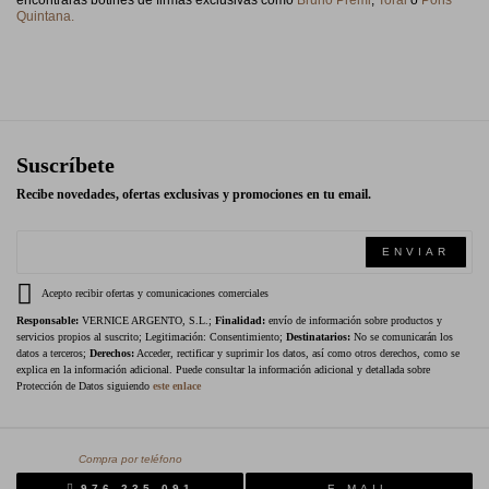
encontrarás botines de firmas exclusivas como
Bruno Premi
,
Toral
o
Pons
Quintana.
Suscríbete
Recibe novedades, ofertas exclusivas y promociones en tu email.
ENVIAR
Acepto recibir ofertas y comunicaciones comerciales
Responsable:
VERNICE ARGENTO, S.L.;
Finalidad:
envío de información sobre productos y
servicios propios al suscrito; Legitimación: Consentimiento;
Destinatarios:
No se comunicarán los
datos a terceros;
Derechos:
Acceder, rectificar y suprimir los datos, así como otros derechos, como se
explica en la información adicional. Puede consultar la información adicional y detallada sobre
Protección de Datos siguiendo
este enlace
Compra por teléfono
976 235 091
E-MAIL