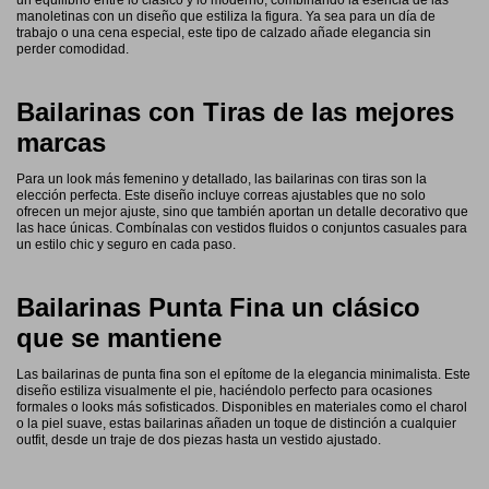
un equilibrio entre lo clásico y lo moderno, combinando la esencia de las
manoletinas con un diseño que estiliza la figura. Ya sea para un día de
trabajo o una cena especial, este tipo de calzado añade elegancia sin
perder comodidad.
Bailarinas con Tiras de las mejores
marcas
Para un look más femenino y detallado, las bailarinas con tiras son la
elección perfecta. Este diseño incluye correas ajustables que no solo
ofrecen un mejor ajuste, sino que también aportan un detalle decorativo que
las hace únicas. Combínalas con vestidos fluidos o conjuntos casuales para
un estilo chic y seguro en cada paso.
Bailarinas Punta Fina un clásico
que se mantiene
Las bailarinas de punta fina son el epítome de la elegancia minimalista. Este
diseño estiliza visualmente el pie, haciéndolo perfecto para ocasiones
formales o looks más sofisticados. Disponibles en materiales como el charol
o la piel suave, estas bailarinas añaden un toque de distinción a cualquier
outfit, desde un traje de dos piezas hasta un vestido ajustado.