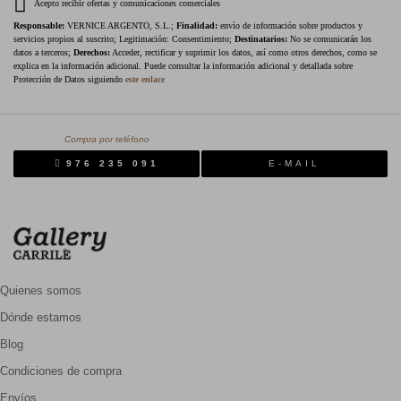
Acepto recibir ofertas y comunicaciones comerciales
Responsable:
VERNICE ARGENTO, S.L.;
Finalidad:
envío de información sobre productos y
servicios propios al suscrito; Legitimación: Consentimiento;
Destinatarios:
No se comunicarán los
datos a terceros;
Derechos:
Acceder, rectificar y suprimir los datos, así como otros derechos, como se
explica en la información adicional. Puede consultar la información adicional y detallada sobre
Protección de Datos siguiendo
este enlace
Compra por teléfono
976 235 091
E-MAIL
Quienes somos
Dónde estamos
Blog
Condiciones de compra
Envíos