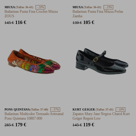
MIUXA
(Tallas 36-41)
- 20%
MIUXA
(Tallas 36-41)
- 19%
Bailarinas Punta Fina Crochet Miuxa
Bailarinas Punta Fina Miuxa Perlas
ZOUS
Zamba
116 €
105 €
145 €
130 €
PONS QUINTANA
(Tallas 37-40)
- 37%
KURT GEIGER
(Tallas 37-41)
- 18%
Bailarinas Multicolor Trenzado Artesanal
Zapatos Mary Jane Negros Charol Kurt
Pons Quintana 10807.000
Geiger Regent Low
179 €
119 €
285 €
145 €