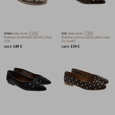
ZINDA
(Tallas 36-41)
- 19%
ZOE
(Tallas 36-41)
- 20%
Bailarinas destalonadas tachuelas Zinda
Bailarinas marrones punta caladas mujer
3528
Zoe Soul03
149 €
119 €
185 €
149 €