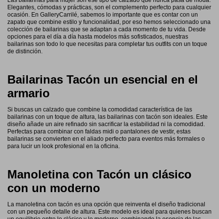
Las bailarinas para mujer son ese tipo de calzado que nunca pasa de moda.
Elegantes, cómodas y prácticas, son el complemento perfecto para cualquier
ocasión. En GalleryCarrilé, sabemos lo importante que es contar con un
zapato que combine estilo y funcionalidad, por eso hemos seleccionado una
colección de bailarinas que se adaptan a cada momento de tu vida. Desde
opciones para el día a día hasta modelos más sofisticados, nuestras
bailarinas son todo lo que necesitas para completar tus outfits con un toque
de distinción.
Bailarinas Tacón un esencial en el
armario
Si buscas un calzado que combine la comodidad característica de las
bailarinas con un toque de altura, las bailarinas con tacón son ideales. Este
diseño añade un aire refinado sin sacrificar la estabilidad ni la comodidad.
Perfectas para combinar con faldas midi o pantalones de vestir, estas
bailarinas se convierten en el aliado perfecto para eventos más formales o
para lucir un look profesional en la oficina.
Manoletina con Tacón un clásico
con un moderno
La manoletina con tacón es una opción que reinventa el diseño tradicional
con un pequeño detalle de altura. Este modelo es ideal para quienes buscan