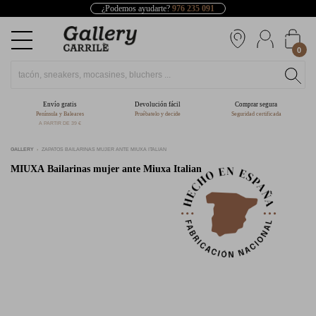
¿Podemos ayudarte?
976 235 091
0
Envío gratis
Devolución fácil
Comprar segura
Península y Baleares
Pruébatelo y decide
Seguridad certificada
A PARTIR DE 39 €
GALLERY
ZAPATOS BAILARINAS MUJER ANTE MIUXA ITALIAN
MIUXA
Bailarinas mujer ante Miuxa Italian