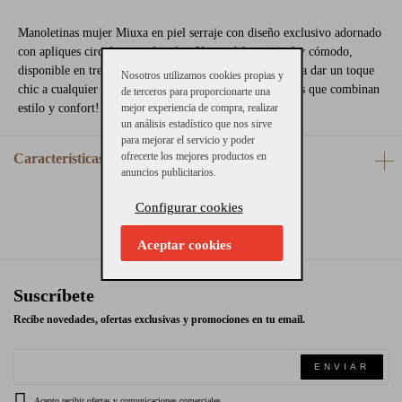
Manoletinas mujer Miuxa en piel serraje con diseño exclusivo adornado
con apliques circulares multicolor. Un modelo original y cómodo,
disponible en tres colores, taupe, negro y azul, ideal para dar un toque
Nosotros utilizamos cookies propias y
chic a cualquier look diario. ¡Descubre unas manoletinas que combinan
de terceros para proporcionarte una
estilo y confort!
mejor experiencia de compra, realizar
un análisis estadístico que nos sirve
para mejorar el servicio y poder
ofrecerte los mejores productos en
Características
anuncios publicitarios.
Configurar cookies
Aceptar cookies
Suscríbete
Recibe novedades, ofertas exclusivas y promociones en tu email.
ENVIAR
Acepto recibir ofertas y comunicaciones comerciales