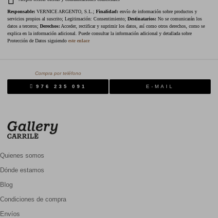
Responsable:
VERNICE ARGENTO, S.L.;
Finalidad:
envío de información sobre productos y
servicios propios al suscrito; Legitimación: Consentimiento;
Destinatarios:
No se comunicarán los
datos a terceros;
Derechos:
Acceder, rectificar y suprimir los datos, así como otros derechos, como se
explica en la información adicional. Puede consultar la información adicional y detallada sobre
Protección de Datos siguiendo
este enlace
Compra por teléfono
976 235 091
E-MAIL
Quienes somos
Dónde estamos
Blog
Condiciones de compra
Envíos