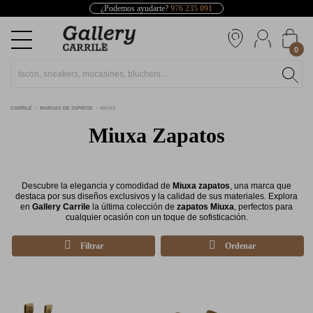
¿Podemos ayudarte?
976 235 091
0
CARRILÉ
MARCAS DE ZAPATOS
MIUXA
Miuxa Zapatos
Descubre la elegancia y comodidad de
Miuxa zapatos
, una marca que
destaca por sus diseños exclusivos y la calidad de sus materiales. Explora
en
Gallery Carrile
la última colección de
zapatos Miuxa
, perfectos para
cualquier ocasión con un toque de sofisticación.
Filtrar
Ordenar