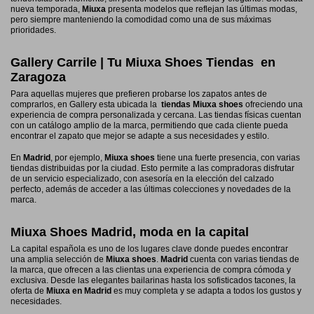
nueva temporada,
Miuxa
presenta modelos que reflejan las últimas modas,
pero siempre manteniendo la comodidad como una de sus máximas
prioridades.
Gallery Carrile | Tu Miuxa Shoes Tiendas en
Zaragoza
Para aquellas mujeres que prefieren probarse los zapatos antes de
comprarlos, en Gallery esta ubicada la
tiendas Miuxa shoes
ofreciendo una
experiencia de compra personalizada y cercana. Las tiendas físicas cuentan
con un catálogo amplio de la marca, permitiendo que cada cliente pueda
encontrar el zapato que mejor se adapte a sus necesidades y estilo.
En
Madrid
, por ejemplo,
Miuxa shoes
tiene una fuerte presencia, con varias
tiendas distribuidas por la ciudad. Esto permite a las compradoras disfrutar
de un servicio especializado, con asesoría en la elección del calzado
perfecto, además de acceder a las últimas colecciones y novedades de la
marca.
Miuxa Shoes Madrid, moda en la capital
La capital española es uno de los lugares clave donde puedes encontrar
una amplia selección de
Miuxa shoes
.
Madrid
cuenta con varias tiendas de
la marca, que ofrecen a las clientas una experiencia de compra cómoda y
exclusiva. Desde las elegantes bailarinas hasta los sofisticados tacones, la
oferta de
Miuxa en Madrid
es muy completa y se adapta a todos los gustos y
necesidades.