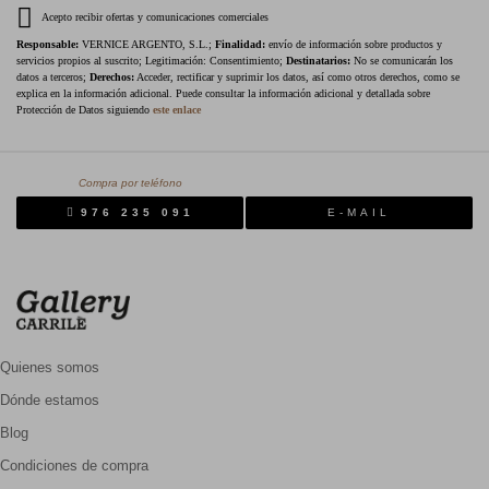
Acepto recibir ofertas y comunicaciones comerciales
Responsable:
VERNICE ARGENTO, S.L.;
Finalidad:
envío de información sobre productos y
servicios propios al suscrito; Legitimación: Consentimiento;
Destinatarios:
No se comunicarán los
datos a terceros;
Derechos:
Acceder, rectificar y suprimir los datos, así como otros derechos, como se
explica en la información adicional. Puede consultar la información adicional y detallada sobre
Protección de Datos siguiendo
este enlace
Compra por teléfono
976 235 091
E-MAIL
Quienes somos
Dónde estamos
Blog
Condiciones de compra