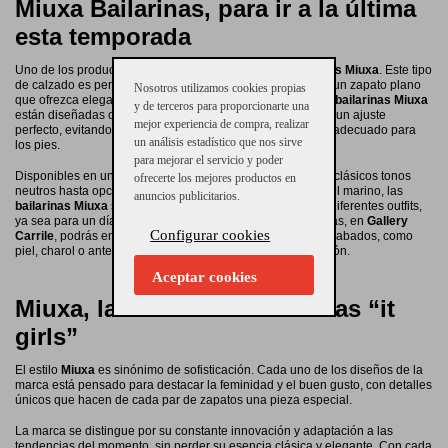
Miuxa Bailarinas, para ir a la última
esta temporada
Uno de los productos estrella de la marca son las
bailarinas Miuxa
. Este tipo
de calzado es perfecto para aquellas mujeres que buscan un zapato plano
Nosotros utilizamos cookies propias
que ofrezca elegancia y comodidad en partes iguales. Las
bailarinas Miuxa
y de terceros para proporcionarte una
están diseñadas con una atención al detalle que garantiza un ajuste
mejor experiencia de compra, realizar
perfecto, evitando rozaduras y proporcionando un soporte adecuado para
un análisis estadístico que nos sirve
los pies.
para mejorar el servicio y poder
Disponibles en una amplia variedad de colores, desde los clásicos tonos
ofrecerte los mejores productos en
neutros hasta opciones más atrevidas como el rojo o el azul marino, las
anuncios publicitarios.
bailarinas Miuxa
son versátiles y fáciles de combinar con diferentes outfits,
ya sea para un día en la oficina o una salida casual. Además, en
Gallery
Configurar cookies
Carrile
, podrás encontrar
bailarinas Miuxa
con distintos acabados, como
piel, charol o ante, adaptándose a cada temporada y ocasión.
Aceptar cookies
Miuxa, la marca favorita de las “it
girls”
El estilo
Miuxa
es sinónimo de sofisticación. Cada uno de los diseños de la
marca está pensado para destacar la feminidad y el buen gusto, con detalles
únicos que hacen de cada par de zapatos una pieza especial.
La marca se distingue por su constante innovación y adaptación a las
tendencias del momento, sin perder su esencia clásica y elegante. Con cada