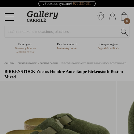
¿Podemos ayudarte?
976 235 091
0
Envío gratis
Devolución fácil
Comprar segura
Península y Baleares
Pruébatelo y decide
Seguridad certificada
A PARTIR DE 39 €
GALLERY
ZAPATOS HOMBRE
ZAPATOS CASUAL
ZUECOS HOMBRE ANTE TAUPE BIRKENSTOCK BOSTON MIXED
BIRKENSTOCK
Zuecos Hombre Ante Taupe Birkenstock Boston
Mixed