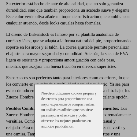
Su exterior está hecho de ante de alta calidad, que no solo garantiza
durabilidad, sino que también proporciona un acabado suave y elegante.
Este color verde oliva añade un toque de sofisticación que combina con
cualquier atuendo, desde looks casuales hasta formales.
El diseño de Birkenstock es famoso por su plantilla anatómica de
corcho y látex, que se adapta a la forma natural del pie, proporcionando
soporte en los arcos y el talón. La correa ajustable permite personalizar
el ajuste para mayor seguridad y comodidad. Además, la suela de EVA
ligera es resistente y proporciona amortiguación con cada paso,
mientras que asegura una buena tracción en diversas superficies.
Estos zuecos son perfectos tanto para interiores como exteriores, lo que
los convierte en un calzado versátil ideal para el uso diario. Ya sea para
estar cómodo en casa, salir a hacer recados o incluso para el trabajo, los
Nosotros utilizamos cookies propias y
Zuecos Hombre Birkenstock Boston son siempre una excelente opción.
de terceros para proporcionarte una
mejor experiencia de compra, realizar
Posibles Combinaciones con Otras Prendas o Complementos:
Los
un análisis estadístico que nos sirve
Zuecos Hombre Birkenstock Boston en verde oliva son extremadamente
para mejorar el servicio y poder
ofrecerte los mejores productos en
versátiles. Combínalos con jeans o chinos para un look casual y
anuncios publicitarios.
relajado. Para un estilo más formal, úsalos con pantalones de vestir y
una camisa. También puedes llevarlos con pantalones cortos y una