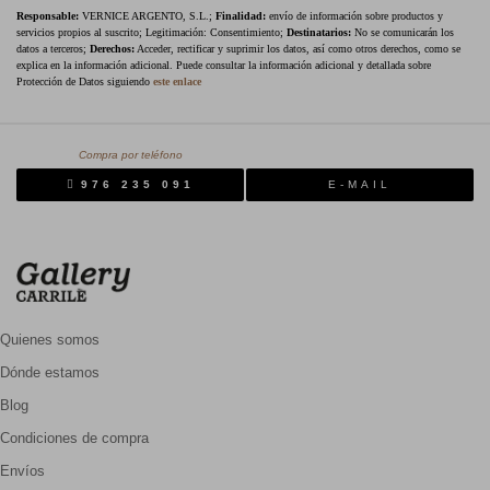
Responsable:
VERNICE ARGENTO, S.L.;
Finalidad:
envío de información sobre productos y
servicios propios al suscrito; Legitimación: Consentimiento;
Destinatarios:
No se comunicarán los
datos a terceros;
Derechos:
Acceder, rectificar y suprimir los datos, así como otros derechos, como se
explica en la información adicional. Puede consultar la información adicional y detallada sobre
Protección de Datos siguiendo
este enlace
Compra por teléfono
976 235 091
E-MAIL
Quienes somos
Dónde estamos
Blog
Condiciones de compra
Envíos