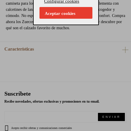
Configurar cookies
camiseta para los días más cálidos. Si lo prefieres, complementa con
calcetines de lana gruesa en invierno para un look más acogedor y
Aceptar cookies
cómodo. No esperes más para experimentar el máximo confort. Compra
ahora los Zuecos Hombre Birkenstock Boston en taupe y descubre por
qué son el calzado favorito de muchos.
Características
Suscríbete
Recibe novedades, ofertas exclusivas y promociones en tu email.
ENVIAR
Acepto recibir ofertas y comunicaciones comerciales