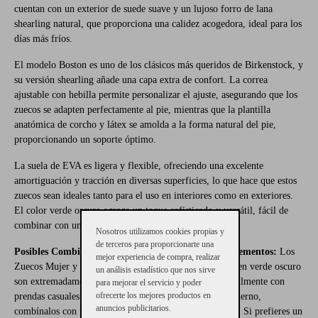
cuentan con un exterior de suede suave y un lujoso forro de lana
shearling natural, que proporciona una calidez acogedora, ideal para los
días más fríos.
El modelo Boston es uno de los clásicos más queridos de Birkenstock, y
su versión shearling añade una capa extra de confort. La correa
ajustable con hebilla permite personalizar el ajuste, asegurando que los
zuecos se adapten perfectamente al pie, mientras que la plantilla
anatómica de corcho y látex se amolda a la forma natural del pie,
proporcionando un soporte óptimo.
La suela de EVA es ligera y flexible, ofreciendo una excelente
amortiguación y tracción en diversas superficies, lo que hace que estos
zuecos sean ideales tanto para el uso en interiores como en exteriores.
El color verde oscuro agrega un toque sofisticado y versátil, fácil de
combinar con una variedad de estilos y prendas.
Nosotros utilizamos cookies propias y
de terceros para proporcionarte una
Posibles Combinaciones con Otras Prendas o Complementos:
Los
mejor experiencia de compra, realizar
Zuecos Mujer y Hombre Birkenstock Boston Shearling en verde oscuro
un análisis estadístico que nos sirve
son extremadamente versátiles y pueden combinarse fácilmente con
para mejorar el servicio y poder
ofrecerte los mejores productos en
prendas casuales y elegantes. Para un look casual de invierno,
anuncios publicitarios.
combínalos con unos jeans ajustados y un suéter de lana. Si prefieres un