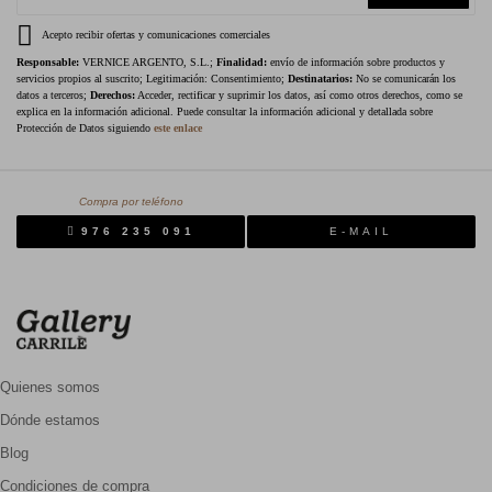
Acepto recibir ofertas y comunicaciones comerciales
Responsable:
VERNICE ARGENTO, S.L.;
Finalidad:
envío de información sobre productos y
servicios propios al suscrito; Legitimación: Consentimiento;
Destinatarios:
No se comunicarán los
datos a terceros;
Derechos:
Acceder, rectificar y suprimir los datos, así como otros derechos, como se
explica en la información adicional. Puede consultar la información adicional y detallada sobre
Protección de Datos siguiendo
este enlace
Compra por teléfono
976 235 091
E-MAIL
Quienes somos
Dónde estamos
Blog
Condiciones de compra