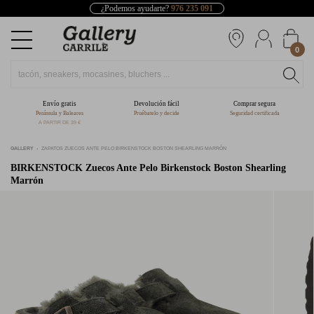
¿Podemos ayudarte?
976 235 091
0
Envío gratis
Devolución fácil
Comprar segura
Península y Baleares
Pruébatelo y decide
Seguridad certificada
A PARTIR DE 39 €
GALLERY
ZAPATOS ZUECOS ANTE PELO BIRKENSTOCK BOSTON SHEARLING MARRÓN
BIRKENSTOCK
Zuecos Ante Pelo Birkenstock Boston Shearling
Marrón