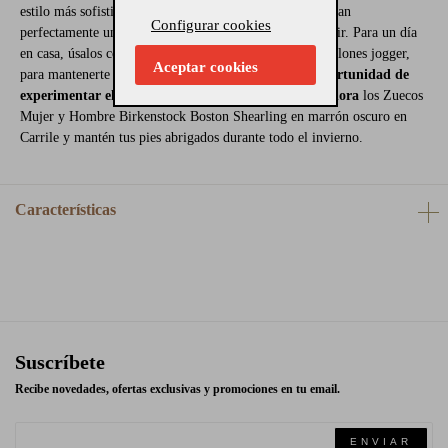
estilo más sofisticado, estos zuecos también complementan
Configurar cookies
perfectamente un abrigo largo y unos pantalones de vestir. Para un día
en casa, úsalos con ropa cómoda, como leggings o pantalones jogger,
Aceptar cookies
para mantenerte abrigado y cómodo.
No pierdas la oportunidad de
experimentar el máximo confort y estilo. Compra ahora
los Zuecos
Mujer y Hombre Birkenstock Boston Shearling en marrón oscuro en
Carrile y mantén tus pies abrigados durante todo el invierno.
Características
Suscríbete
Recibe novedades, ofertas exclusivas y promociones en tu email.
ENVIAR