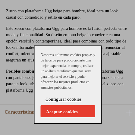
Zueco con plataforma Ugg beige para hombre, ideal para un look
casual con comodidad y estilo en cada paso.
Este zueco con plataforma Ugg para hombre es la fusión perfecta entre
moda y funcionalidad. Su diseño en tono beige lo convierte en una
opción versátil y contemporánea, ideal para combinar con todo tipo de
looks informales. La suela de plataforma añade altura sin renunciar al
confort, mientras que el tejido técnico superior y la correa ajustable
Nosotros utilizamos cookies propias y
aseguran un ajuste ergonómico y ventilado.
de terceros para proporcionarte una
mejor experiencia de compra, realizar
Posibles combinaciones:
un análisis estadístico que nos sirve
Combina estos zuecos con plataforma Ugg
para mejorar el servicio y poder
con pantalones jogger, bermudas o incluso jeans slim y una sudadera
ofrecerte los mejores productos en
para un look urbano y desenfadado. ¡Eleva tu estilo con el zueco con
anuncios publicitarios.
plataforma Ugg más cómodo de la temporada!
Configurar cookies
Características
Aceptar cookies