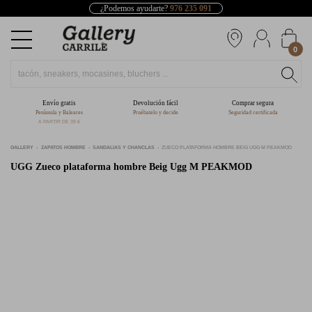
¿Podemos ayudarte?
976 235 091
0
Envío gratis
Devolución fácil
Comprar segura
Península y Baleares
Pruébatelo y decide
Seguridad certificada
A PARTIR DE 39 €
GALLERY
ZAPATOS HOMBRE
SANDALIAS Y CHANCLAS
ZUECO PLATAFORMA HOMBRE BEIG UGG M PEAKMOD
UGG
Zueco plataforma hombre Beig Ugg M PEAKMOD