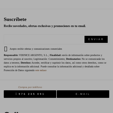
Suscríbete
Recibe novedades, ofertas exclusivas y promociones en tu email.
ENVIAR
Acepto recibir ofertas y comunicaciones comerciales
Responsable:
VERNICE ARGENTO, S.L.;
Finalidad:
envío de información sobre productos y
servicios propios al suscrito; Legitimación: Consentimiento;
Destinatarios:
No se comunicarán los
datos a terceros;
Derechos:
Acceder, rectificar y suprimir los datos, así como otros derechos, como se
explica en la información adicional. Puede consultar la información adicional y detallada sobre
Protección de Datos siguiendo
este enlace
Compra por teléfono
976 235 091
E-MAIL