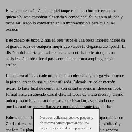
El zapato de tacón Zinda en piel taupe es la elección perfecta para
quienes buscan combinar elegancia y comodidad. Su puntera afilada y
tacón estilizado lo convierten en un imprescindible para cualquier
ocasión.
Este zapato de tacón Zinda en piel taupe es una pieza imprescindible en
el guardarropa de cualquier mujer que valore la elegancia atemporal. El
diseño minimalista y la calidad del cuero utilizado le otorgan una
sofisticación única, ideal para complementar una amplia gama de
estilos.
La puntera afilada añade un toque de modernidad y alarga visualmente
la pierna, creando una silueta estilizada. Además, su color marrón
neutro lo hace fácil de combinar con distintas prendas, desde un look
formal hasta un atuendo casual chic. El tacón de altura media y diseño
único proporciona la cantidad justa de elevación, asegurando que
puedas caminar con confianza y comodidad durante todo el día.
Nosotros utilizamos cookies propias y
Fabricado con los más altos estándares de calidad, este zapato de tacón
de terceros para proporcionarte una
Zinda ofrece no solo un estilo impecable, sino también durabilidad y
mejor experiencia de compra, realizar
confort. La plantilla interior está acolchada para brindar un soporte