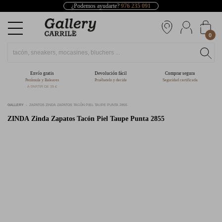
¿Podemos ayudarte?
976 235 091
0
Envío gratis
Devolución fácil
Comprar segura
Península y Baleares
Pruébatelo y decide
Seguridad certificada
A PARTIR DE 39 €
GALLERY
ZAPATOS ZINDA ZAPATOS TACÓN PIEL TAUPE PUNTA 2855
ZINDA
Zinda Zapatos Tacón Piel Taupe Punta 2855