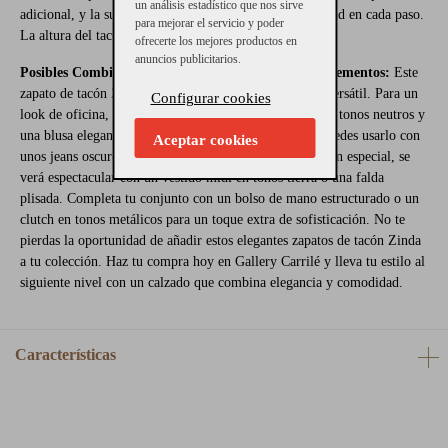
un análisis estadístico que nos sirve
adicional, y la suela está diseñada para ofrecer estabilidad en cada paso.
para mejorar el servicio y poder
La altura del tacón es de 6 cm aproximadamente.
ofrecerte los mejores productos en
anuncios publicitarios.
Posibles Combinaciones con Otras Prendas o Complementos:
Este
zapato de tacón Zinda en piel taupe es increíblemente versátil. Para un
Configurar cookies
look de oficina, combínalo con un pantalón de vestir en tonos neutros y
una blusa elegante. Si prefieres un estilo más casual, puedes usarlo con
Aceptar cookies
unos jeans oscuros y un suéter ajustado. Para una ocasión especial, se
verá espectacular con un vestido midi en tonos tierra o una falda
plisada. Completa tu conjunto con un bolso de mano estructurado o un
clutch en tonos metálicos para un toque extra de sofisticación. No te
pierdas la oportunidad de añadir estos elegantes zapatos de tacón Zinda
a tu colección. Haz tu compra hoy en Gallery Carrilé y lleva tu estilo al
siguiente nivel con un calzado que combina elegancia y comodidad.
Características