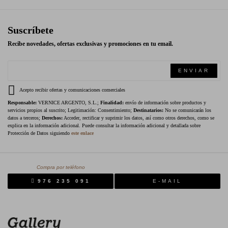
Suscríbete
Recibe novedades, ofertas exclusivas y promociones en tu email.
ENVIAR
Acepto recibir ofertas y comunicaciones comerciales
Responsable:
VERNICE ARGENTO, S.L.;
Finalidad:
envío de información sobre productos y
servicios propios al suscrito; Legitimación: Consentimiento;
Destinatarios:
No se comunicarán los
datos a terceros;
Derechos:
Acceder, rectificar y suprimir los datos, así como otros derechos, como se
explica en la información adicional. Puede consultar la información adicional y detallada sobre
Protección de Datos siguiendo
este enlace
Compra por teléfono
976 235 091
E-MAIL