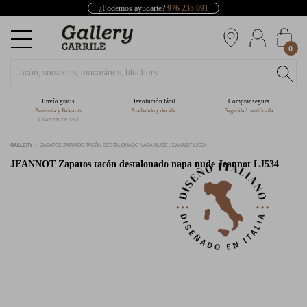
¿Podemos ayudarte?
976 235 091
0
Envío gratis
Devolución fácil
Comprar segura
Península y Baleares
Pruébatelo y decide
Seguridad certificada
A PARTIR DE 39 €
GALLERY
ZAPATOS ZAPATOS TACÓN DESTALONADO NAPA NUDE JEANNOT LJ534
JEANNOT
Zapatos tacón destalonado napa nude Jeannot LJ534