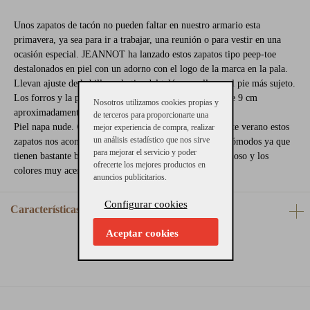
Unos zapatos de tacón no pueden faltar en nuestro armario esta
primavera, ya sea para ir a trabajar, una reunión o para vestir en una
ocasión especial. JEANNOT ha lanzado estos zapatos tipo peep-toe
destalonados en piel con un adorno con el logo de la marca en la pala.
Llevan ajuste de hebilla en la tira del talón para llevar el pie más sujeto.
Los forros y la planta son de piel y la altura del tacón de 9 cm
Nosotros utilizamos cookies propias y
aproximadamente.
de terceros para proporcionarte una
Piel napa nude. Consejos de talla: Calzan el número. Este verano estos
mejor experiencia de compra, realizar
un análisis estadístico que nos sirve
zapatos nos acompañarán en todo momento. Son muy cómodos ya que
para mejorar el servicio y poder
tienen bastante base los tacones, además de ser muy estiloso y los
ofrecerte los mejores productos en
colores muy acertados.
anuncios publicitarios.
Configurar cookies
Características
Aceptar cookies