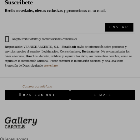
Suscríbete
Recibe novedades, ofertas exclusivas y promociones en tu email.
ENVIAR
Acepto recibir ofertas y comunicaciones comerciales
Responsable:
VERNICE ARGENTO, S.L.;
Finalidad:
envío de información sobre productos y
servicios propios al suscrito; Legitimación: Consentimiento;
Destinatarios:
No se comunicarán los
datos a terceros;
Derechos:
Acceder, rectificar y suprimir los datos, así como otros derechos, como se
explica en la información adicional. Puede consultar la información adicional y detallada sobre
Protección de Datos siguiendo
este enlace
Compra por teléfono
976 235 091
E-MAIL
Quienes somos