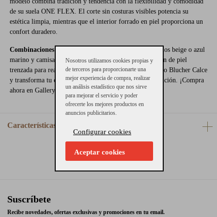
modelo combina tradición y tendencia con la flexibilidad y comodidad
de su suela ONE FLEX. El corte sin costuras visibles potencia su
estética limpia, mientras que el interior forrado en piel proporciona un
confort duradero.
Combinaciones posibles:
Perfectos con pantalones chinos beige o azul
marino y camisas blancas o lino claro. Añade un cinturón de piel
Nosotros utilizamos cookies propias y
de terceros para proporcionarte una
trenzada para realzar el conjunto. Haz tuyo este exclusivo Blucher Calce
mejor experiencia de compra, realizar
y transforma tu estilo con un calzado que habla de distinción. ¡Compra
un análisis estadístico que nos sirve
ahora en Gallery Carrilé!
para mejorar el servicio y poder
ofrecerte los mejores productos en
anuncios publicitarios.
Características
Configurar cookies
Aceptar cookies
Suscríbete
Recibe novedades, ofertas exclusivas y promociones en tu email.