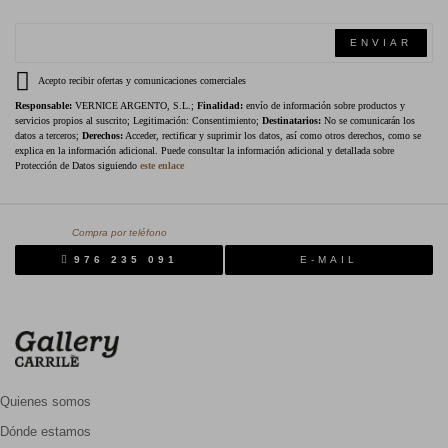
ENVIAR
Acepto recibir ofertas y comunicaciones comerciales
Responsable:
VERNICE ARGENTO, S.L.;
Finalidad:
envío de información sobre productos y
servicios propios al suscrito; Legitimación: Consentimiento;
Destinatarios:
No se comunicarán los
datos a terceros;
Derechos:
Acceder, rectificar y suprimir los datos, así como otros derechos, como se
explica en la información adicional. Puede consultar la información adicional y detallada sobre
Protección de Datos siguiendo
este enlace
Compra por teléfono
976 235 091
E-MAIL
Quienes somos
Dónde estamos