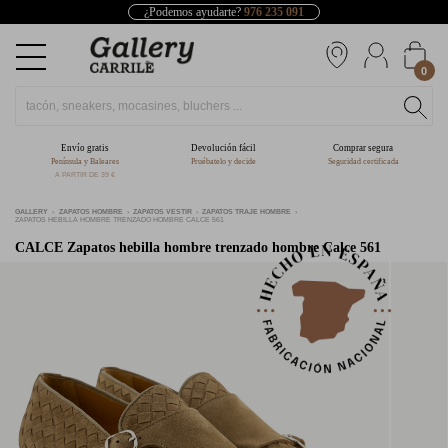
¿Podemos ayudarte?
976 235 091
0
Envío gratis
Devolución fácil
Comprar segura
Península y Baleares
Pruébatelo y decide
Seguridad certificada
A PARTIR DE 39 €
GALLERY
ZAPATOS HOMBRE
ZAPATOS VESTIR
ZAPATOS TRAJE HOMBRE
ZAPATOS HEBILLA HOMBRE TRENZADO HOMBRE CALCE 561
CALCE
Zapatos hebilla hombre trenzado hombre Calce 561