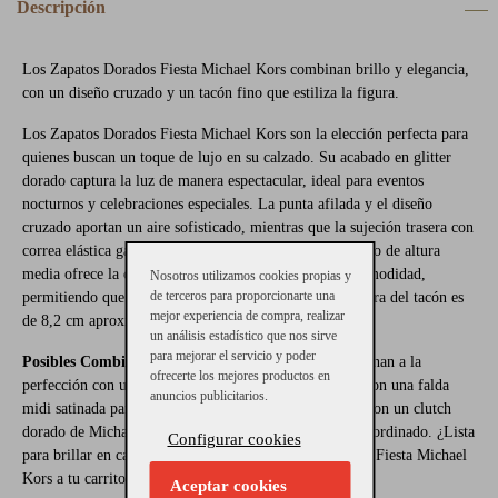
Descripción
Los Zapatos Dorados Fiesta Michael Kors combinan brillo y elegancia,
con un diseño cruzado y un tacón fino que estiliza la figura.
Los Zapatos Dorados Fiesta Michael Kors son la elección perfecta para
quienes buscan un toque de lujo en su calzado. Su acabado en glitter
dorado captura la luz de manera espectacular, ideal para eventos
nocturnos y celebraciones especiales. La punta afilada y el diseño
cruzado aportan un aire sofisticado, mientras que la sujeción trasera con
correa elástica garantiza un ajuste perfecto. Su tacón fino de altura
media ofrece la combinación ideal entre elegancia y comodidad,
Nosotros utilizamos cookies propias y
de terceros para proporcionarte una
permitiendo que camines con confianza y estilo. La altura del tacón es
mejor experiencia de compra, realizar
de 8,2 cm aproximadamente.
un análisis estadístico que nos sirve
para mejorar el servicio y poder
Posibles Combinaciones:
Estos zapatos dorados combinan a la
ofrecerte los mejores productos en
perfección con un vestido largo negro para una gala o con una falda
anuncios publicitarios.
midi satinada para un look moderno. Compleméntalos con un clutch
dorado de Michael Kors para un conjunto totalmente coordinado. ¿Lista
Configurar cookies
para brillar en cada evento? Añade los Zapatos Dorados Fiesta Michael
Kors a tu carrito y deslumbra con cada paso.
Aceptar cookies