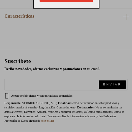
Características
Suscríbete
Recibe novedades, ofertas exclusivas y promociones en tu email.
ENVIAR
Acepto recibir ofertas y comunicaciones comerciales
Responsable:
VERNICE ARGENTO, S.L.;
Finalidad:
envío de información sobre productos y
servicios propios al suscrito; Legitimación: Consentimiento;
Destinatarios:
No se comunicarán los
datos a terceros;
Derechos:
Acceder, rectificar y suprimir los datos, así como otros derechos, como se
explica en la información adicional. Puede consultar la información adicional y detallada sobre
Protección de Datos siguiendo
este enlace