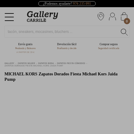
¿Podemos ayudarte?
976 235 091
0
Envío gratis
Devolución fácil
Comprar segura
Península y Baleares
Pruébatelo y decide
Seguridad certificada
A PARTIR DE 39 €
GALLERY
ZAPATOS MUJER
ZAPATOS BODA
ZAPATOS FIESTA CÓMODOS
ZAPATOS DORADOS FIESTA MICHAEL KORS JAIDA PUMP
MICHAEL KORS
Zapatos Dorados Fiesta Michael Kors Jaida
Pump