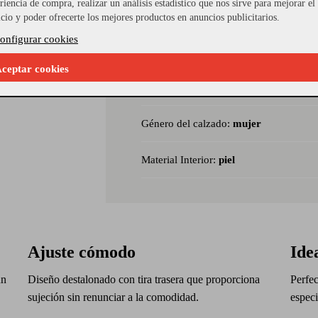
rosa empolvado,
riencia de compra, realizar un análisis estadístico que nos sirve para mejorar el
Referencia Seleccionada:
133442_37
icio y poder ofrecerte los mejores productos en anuncios publicitarios.
 y detalle
iones especiales.
onfigurar cookies
Modelo:
3467
ceptar cookies
Material Piso:
TACON
Género del calzado:
mujer
Material Interior:
piel
Ajuste cómodo
Ide
un
Diseño destalonado con tira trasera que proporciona
Perfec
sujeción sin renunciar a la comodidad.
especi