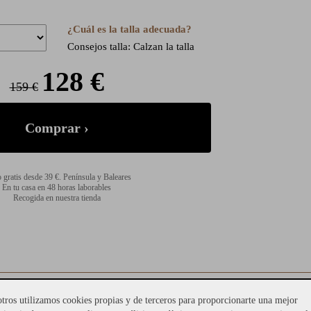
¿Cuál es la talla adecuada?
Consejos talla: Calzan la talla
128 €
159 €
 gratis desde 39 €. Península y Baleares
En tu casa en 48 horas laborables
Recogida en nuestra tienda
a por su
tros utilizamos cookies propias y de terceros para proporcionarte una mejor