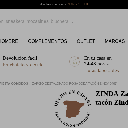
976 235 091
¿Podemos ayudarte?
HOMBRE
COMPLEMENTOS
OUTLET
MARCAS
Devolución fácil
En tu casa en
24-48 horas
Pruébatelo y decide
Horas laborables
 FIESTA CÓMODOS
ZAPATO DESTALONADO ROSA BODA TACÓN ZINDA 3467
ZINDA
Za
tacón Zin