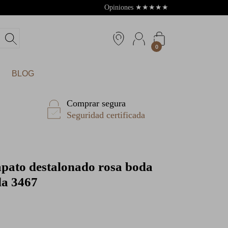
Opiniones
★
★
★
★
★
4.8
0
BLOG
Comprar segura
Seguridad certificada
pato destalonado rosa boda
da 3467