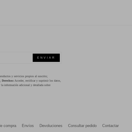
ENVIAR
oductos y servicios propios al suscrito;
s;
Derechos:
Acceder, rectificar y suprimir los datos,
 la información adicional y detallada sobre
de compra
Envíos
Devoluciones
Consultar pedido
Contactar