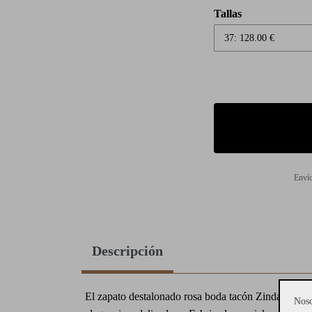
Tallas
Envío
Descripción
El zapato destalonado rosa boda tacón Zinda destac
Noso