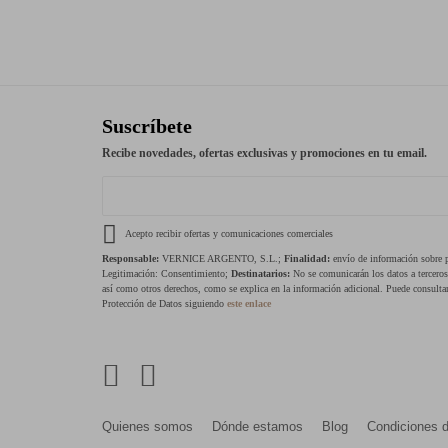
Suscríbete
Recibe novedades, ofertas exclusivas y promociones en tu email.
Acepto recibir ofertas y comunicaciones comerciales
Responsable:
VERNICE ARGENTO, S.L.;
Finalidad:
envío de información sobre pr
Legitimación: Consentimiento;
Destinatarios:
No se comunicarán los datos a tercero
así como otros derechos, como se explica en la información adicional. Puede consultar
Protección de Datos siguiendo
este enlace
Quienes somos
Dónde estamos
Blog
Condiciones 