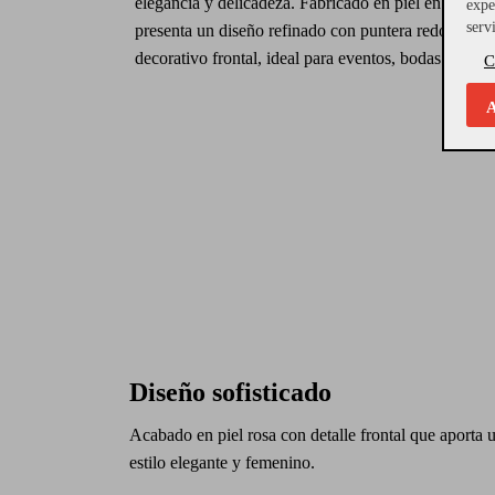
elegancia y delicadeza. Fabricado en piel en tono 
expe
serv
presenta un diseño refinado con puntera redondeada
decorativo frontal, ideal para eventos, bodas y ocas
C
A
Diseño sofisticado
Acabado en piel rosa con detalle frontal que aporta 
estilo elegante y femenino.