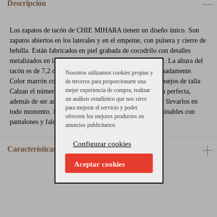
Descripción
Los zapatos de tacón de CHIE MIHARA tienen un diseño único. Son
zapatos abiertos en los laterales y en el empeine, con pulsera y cierre de
hebilla. Están fabricados en piel grabada de cocodrilo con detalles
metalizados en la pala. Los forros y la planta son de piel. La altura del
tacón es de 7,2 cm y la plataforma mide 1,8 cm aproximadamente.
Nosotros utilizamos cookies propias y
Color marrón con detalles multicolor y color negro. Consejos de talla:
de terceros para proporcionarte una
mejor experiencia de compra, realizar
Calzan el número. Estos zapatos tienen la altura de tacón perfecta,
un análisis estadístico que nos sirve
además de ser anchos, y la sujeción necesario para poder llevarlos en
para mejorar el servicio y poder
todo momento. Estos zapatos son muy verstáiles y combinables con
ofrecerte los mejores productos en
pantalones y faldas.
anuncios publicitarios.
Configurar cookies
Características
Aceptar cookies