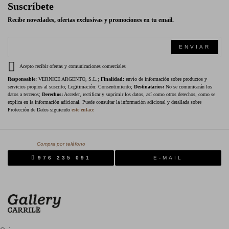
Suscríbete
Recibe novedades, ofertas exclusivas y promociones en tu email.
ENVIAR
Acepto recibir ofertas y comunicaciones comerciales
Responsable:
VERNICE ARGENTO, S.L.;
Finalidad:
envío de información sobre productos y
servicios propios al suscrito; Legitimación: Consentimiento;
Destinatarios:
No se comunicarán los
datos a terceros;
Derechos:
Acceder, rectificar y suprimir los datos, así como otros derechos, como se
explica en la información adicional. Puede consultar la información adicional y detallada sobre
Protección de Datos siguiendo
este enlace
Compra por teléfono
976 235 091
E-MAIL