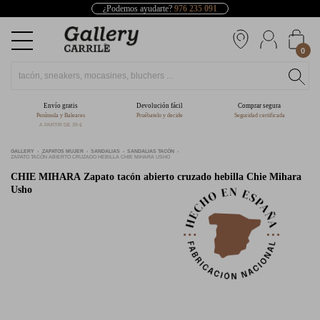
¿Podemos ayudarte?
976 235 091
0
Envío gratis
Devolución fácil
Comprar segura
Península y Baleares
Pruébatelo y decide
Seguridad certificada
A PARTIR DE 39 €
GALLERY
ZAPATOS MUJER
SANDALIAS
SANDALIAS TACÓN
ZAPATO TACÓN ABIERTO CRUZADO HEBILLA CHIE MIHARA USHO
CHIE MIHARA
Zapato tacón abierto cruzado hebilla Chie Mihara
Usho