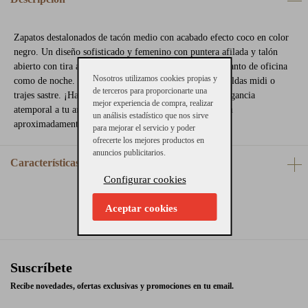
Zapatos destalonados de tacón medio con acabado efecto coco en color
negro. Un diseño sofisticado y femenino con puntera afilada y talón
abierto con tira ajustable. Ideales para elevar tus looks tanto de oficina
Nosotros utilizamos cookies propias y
como de noche. Combínalos con pantalones de vestir, faldas midi o
de terceros para proporcionarte una
trajes sastre. ¡Hazte con estos Michael Kors y aporta elegancia
mejor experiencia de compra, realizar
atemporal a tu armario! La altura del tacón es de 6,3 cm
un análisis estadístico que nos sirve
aproximadamente.
para mejorar el servicio y poder
ofrecerte los mejores productos en
anuncios publicitarios.
Características
Configurar cookies
Aceptar cookies
Suscríbete
Recibe novedades, ofertas exclusivas y promociones en tu email.