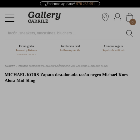
¿Podemos ayudarte?
976 235 091
0
Envío gratis
Devolución fácil
Comprar segura
Península y Baleares
Pruébatelo y decide
Seguridad certificada
A PARTIR DE 39 €
GALLERY
ZAPATOS ZAPATO DESTALONADO TACÓN NEGRO MICHAEL KORS ALORA MID SLING
MICHAEL KORS
Zapato destalonado tacón negro Michael Kors
Alora Mid Sling