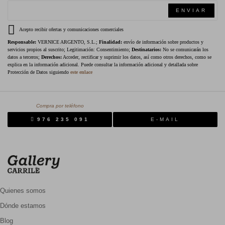
ENVIAR
Acepto recibir ofertas y comunicaciones comerciales
Responsable:
VERNICE ARGENTO, S.L.;
Finalidad:
envío de información sobre productos y
servicios propios al suscrito; Legitimación: Consentimiento;
Destinatarios:
No se comunicarán los
datos a terceros;
Derechos:
Acceder, rectificar y suprimir los datos, así como otros derechos, como se
explica en la información adicional. Puede consultar la información adicional y detallada sobre
Protección de Datos siguiendo
este enlace
Compra por teléfono
976 235 091
E-MAIL
Quienes somos
Dónde estamos
Blog