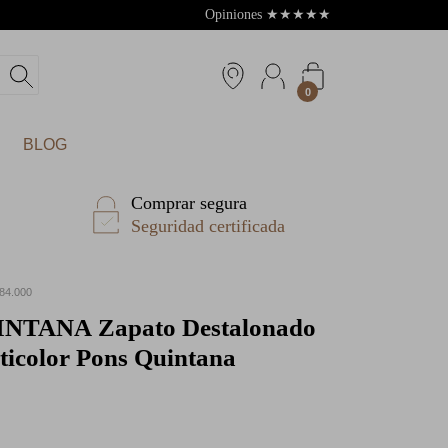
Opiniones
★
★
★
★
★
4.8
0
BLOG
Comprar segura
Seguridad certificada
4.000
INTANA
Zapato Destalonado
ticolor Pons Quintana