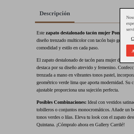
Descripción
Noso
expe
serv
Este
zapato destalonado tacón mujer Pons Quin
C
diseño trenzado multicolor con tacón bajo geométri
comodidad y estilo en cada paso.
A
El zapato destalonado de tacón para mujer de
Pons
destaca por su diseño atrevido y femenino. Confecc
trenzada a mano en vibrantes tonos pastel, incorpor
geométrico verde lima que aporta modernidad. Su c
ajustable proporciona una sujeción perfecta.
Posibles Combinaciones:
Ideal con vestidos satin
tobilleros o conjuntos monocromáticos. Añade un 
tonos verdes o lilas. Eleva tu look con el zapato de
Quintana. ¡Cómpralo ahora en Gallery Carrilé!