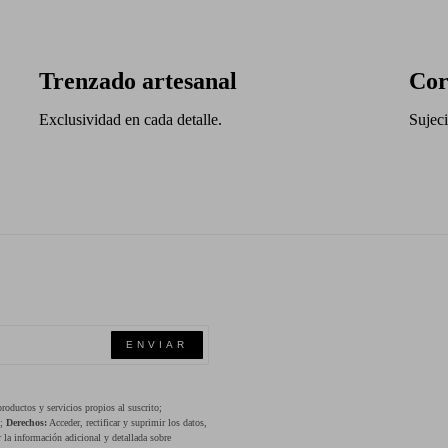
Trenzado artesanal
Cor
Exclusividad en cada detalle.
Sujeci
ENVIAR
oductos y servicios propios al suscrito;
s;
Derechos:
Acceder, rectificar y suprimir los datos,
 la información adicional y detallada sobre