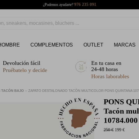
976 235 091
¿Podemos ayudarte?
HOMBRE
COMPLEMENTOS
OUTLET
MARCAS
Devolución fácil
En tu casa en
24-48 horas
Pruébatelo y decide
Horas laborables
S TACÓN BAJO
ZAPATO DESTALONADO TACÓN MULTICOLOR PONS QUINTANA 1078
PONS QU
Tacón mul
10784.000
250 €
199 €