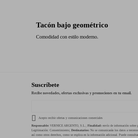
Tacón bajo geométrico
Comodidad con estilo moderno.
Suscríbete
Recibe novedades, ofertas exclusivas y promociones en tu email.
Acepto recibir ofertas y comunicaciones comerciales
Responsable:
VERNICE ARGENTO, S.L.;
Finalidad:
envío de información sobre pr
Legitimación: Consentimiento;
Destinatarios:
No se comunicarán los datos a tercero
así como otros derechos, como se explica en la información adicional. Puede consultar