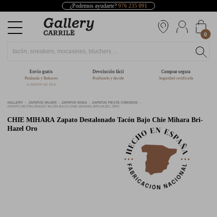
¿Podemos ayudarte?
976 235 091
0
Envío gratis
Devolución fácil
Comprar segura
Península y Baleares
Pruébatelo y decide
Seguridad certificada
A PARTIR DE 39 €
GALLERY
ZAPATOS MUJER
ZAPATOS BODA
ZAPATOS FIESTA CÓMODOS
ZAPATO DESTALONADO TACÓN BAJO CHIE MIHARA BRI-HAZEL ORO
CHIE MIHARA
Zapato Destalonado Tacón Bajo Chie Mihara Bri-
Hazel Oro