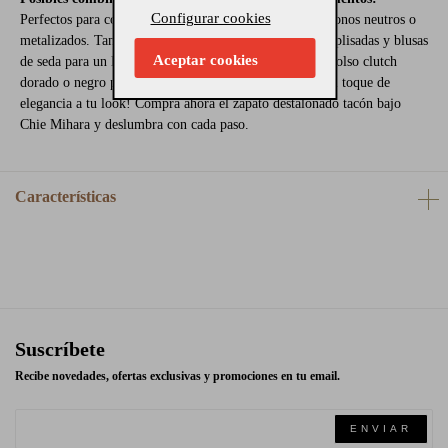
Configurar cookies
Perfectos para combinar con vestidos largos o midi en tonos neutros o
metalizados. También quedan espectaculares con faldas plisadas y blusas
Aceptar cookies
de seda para un look sofisticado. Acompáñalos con un bolso clutch
dorado o negro para un conjunto armonioso.
¡Aporta un toque de
elegancia a tu look! Compra ahora el zapato destalonado tacón bajo
Chie Mihara y deslumbra con cada paso.
Características
Suscríbete
Recibe novedades, ofertas exclusivas y promociones en tu email.
ENVIAR