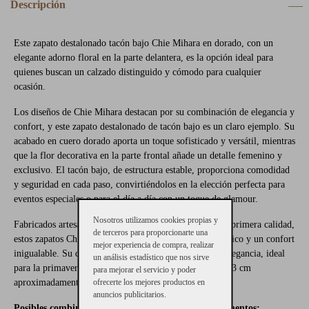
Descripción
Este zapato destalonado tacón bajo Chie Mihara en dorado, con un
elegante adorno floral en la parte delantera, es la opción ideal para
quienes buscan un calzado distinguido y cómodo para cualquier
ocasión.
Los diseños de Chie Mihara destacan por su combinación de elegancia y
confort, y este zapato destalonado de tacón bajo es un claro ejemplo. Su
acabado en cuero dorado aporta un toque sofisticado y versátil, mientras
que la flor decorativa en la parte frontal añade un detalle femenino y
exclusivo. El tacón bajo, de estructura estable, proporciona comodidad
y seguridad en cada paso, convirtiéndolos en la elección perfecta para
eventos especiales o para el día a día con un toque de glamour.
Nosotros utilizamos cookies propias y
Fabricados artesanalmente en España con materiales de primera calidad,
de terceros para proporcionarte una
estos zapatos Chie Mihara garantizan un ajuste ergonómico y un confort
mejor experiencia de compra, realizar
inigualable. Su diseño destalonado permite frescura y elegancia, ideal
un análisis estadístico que nos sirve
para la primavera y el verano. La altura del tacón es de 3 cm
para mejorar el servicio y poder
aproximadamente.
ofrecerte los mejores productos en
anuncios publicitarios.
Posibles combinaciones con otras prendas o complementos: