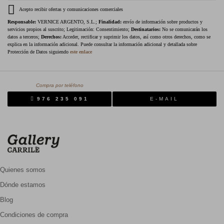
Acepto recibir ofertas y comunicaciones comerciales
Responsable:
VERNICE ARGENTO, S.L.;
Finalidad:
envío de información sobre productos y
servicios propios al suscrito; Legitimación: Consentimiento;
Destinatarios:
No se comunicarán los
datos a terceros;
Derechos:
Acceder, rectificar y suprimir los datos, así como otros derechos, como se
explica en la información adicional. Puede consultar la información adicional y detallada sobre
Protección de Datos siguiendo
este enlace
Compra por teléfono
976 235 091
E-MAIL
Quienes somos
Dónde estamos
Blog
Condiciones de compra