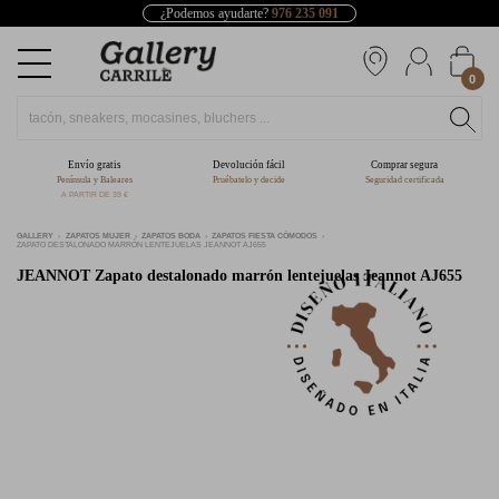
¿Podemos ayudarte?
976 235 091
0
Envío gratis
Devolución fácil
Comprar segura
Península y Baleares
Pruébatelo y decide
Seguridad certificada
A PARTIR DE 39 €
GALLERY
ZAPATOS MUJER
ZAPATOS BODA
ZAPATOS FIESTA CÓMODOS
ZAPATO DESTALONADO MARRÓN LENTEJUELAS JEANNOT AJ655
JEANNOT
Zapato destalonado marrón lentejuelas Jeannot AJ655