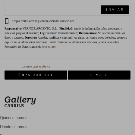
ENVIAR
Acepto recibir ofertas y comunicaciones comerciales
Responsable:
VERNICE ARGENTO, S.L.;
Finalidad:
envío de información sobre productos y
servicios propios al suscrito; Legitimación: Consentimiento;
Destinatarios:
No se comunicarán los
datos a terceros;
Derechos:
Acceder, rectificar y suprimir los datos, así como otros derechos, como se
explica en la información adicional. Puede consultar la información adicional y detallada sobre
Protección de Datos siguiendo
este enlace
Compra por teléfono
976 235 091
E-MAIL
Quienes somos
Dónde estamos