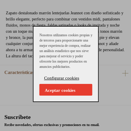
Zapato destalonado marrón lentejuelas Jeannot con diseño sofisticado y
brillo elegante, perfecto para combinar con vestidos midi, pantalones
fluidos, monos de fiesta, faldas satinadas o looks de invitada y noche
con un toque muy especial. Su acabado de lentejuelas en tonos marrón
Nosotros utilizamos cookies propias y
y bronce, la punta afilada y el tacón cómodo estilizan el pie y elevan
de terceros para proporcionarte una
cualquier conjunto al instante. Elige este modelo de Jeannot y añade
mejor experiencia de compra, realizar
ahora a tu armario un zapato femenino, versátil y lleno de personalidad.
un análisis estadístico que nos sirve
La altura del tacón es de 7 cm aproximadamente.
para mejorar el servicio y poder
ofrecerte los mejores productos en
anuncios publicitarios.
Características
Configurar cookies
Aceptar cookies
Suscríbete
Recibe novedades, ofertas exclusivas y promociones en tu email.