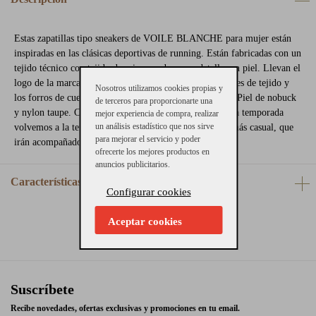
Estas zapatillas tipo sneakers de VOILE BLANCHE para mujer están
inspiradas en las clásicas deportivas de running. Están fabricadas con un
tejido técnico con tejido de microcuadros con detalles en piel. Llevan el
logo de la marca en la lengüeta y en el talón. La planta es de tejido y
Nosotros utilizamos cookies propias y
los forros de cuero. La suela es de goma antideslizante. Piel de nobuck
de terceros para proporcionarte una
y nylon taupe. Consejos de talla: Calzan el número. Esta temporada
mejor experiencia de compra, realizar
un análisis estadístico que nos sirve
volvemos a la tendencia deportiva para nuestros looks más casual, que
para mejorar el servicio y poder
irán acompañados de estas sneakers.
ofrecerte los mejores productos en
anuncios publicitarios.
Características
Configurar cookies
Aceptar cookies
Suscríbete
Recibe novedades, ofertas exclusivas y promociones en tu email.