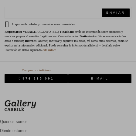
ENVIAR
Acepto recibir ofertas y comunicaciones comerciales
Responsable:
VERNICE ARGENTO, S.L.;
Finalidad:
envío de información sobre productos y
servicios propios al suscrito; Legitimación: Consentimiento;
Destinatarios:
No se comunicarán los
datos a terceros;
Derechos:
Acceder, rectificar y suprimir los datos, así como otros derechos, como se
explica en la información adicional. Puede consultar la información adicional y detallada sobre
Protección de Datos siguiendo
este enlace
Compra por teléfono
976 235 091
E-MAIL
Quienes somos
Dónde estamos