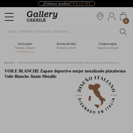
¿Podemos ayudarte?
976 235 091
0
Envío gratis
Devolución fácil
Comprar segura
Península y Baleares
Pruébatelo y decide
Seguridad certificada
A PARTIR DE 39 €
GALLERY
ZAPATOS ZAPATO DEPORTIVO MUJER METALIZADO PLATAFORMA VOILE BLANCHE JINNIE METALLIC
VOILE BLANCHE
Zapato deportivo mujer metalizado plataforma
Voile Blanche Jinnie Metallic