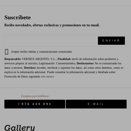
Suscríbete
Recibe novedades, ofertas exclusivas y promociones en tu email.
ENVIAR
Acepto recibir ofertas y comunicaciones comerciales
Responsable:
VERNICE ARGENTO, S.L.;
Finalidad:
envío de información sobre productos y
servicios propios al suscrito; Legitimación: Consentimiento;
Destinatarios:
No se comunicarán los
datos a terceros;
Derechos:
Acceder, rectificar y suprimir los datos, así como otros derechos, como se
explica en la información adicional. Puede consultar la información adicional y detallada sobre
Protección de Datos siguiendo
este enlace
Compra por teléfono
976 235 091
E-MAIL