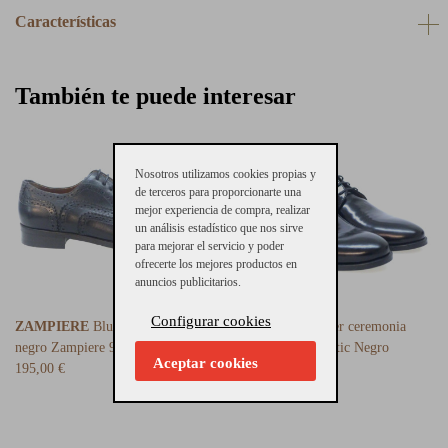
Características
También te puede interesar
Nosotros utilizamos cookies propias y
de terceros para proporcionarte una
mejor experiencia de compra, realizar
un análisis estadístico que nos sirve
para mejorar el servicio y poder
ofrecerte los mejores productos en
anuncios publicitarios.
Configurar cookies
ZAMPIERE
Blucher cordón
PERTINI
Blucher ceremonia
negro Zampiere 9163
Pertini 21476 Antic Negro
Aceptar cookies
195,00 €
165,00 €