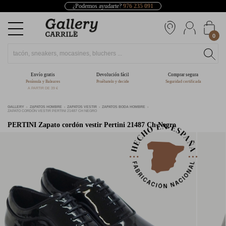
¿Podemos ayudarte?
976 235 091
0
Envío gratis
Devolución fácil
Comprar segura
Península y Baleares
Pruébatelo y decide
Seguridad certificada
A PARTIR DE 39 €
GALLERY
ZAPATOS HOMBRE
ZAPATOS VESTIR
ZAPATOS BODA HOMBRE
ZAPATO CORDÓN VESTIR PERTINI 21487 CH NEGRO
PERTINI
Zapato cordón vestir Pertini 21487 Ch Negro