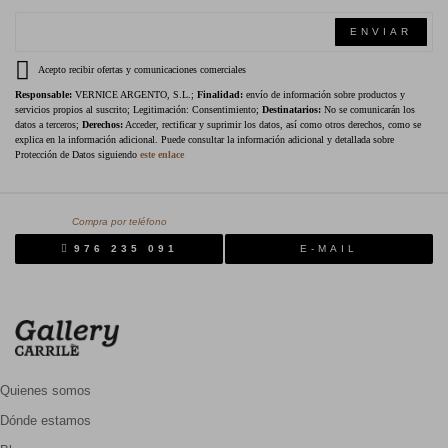
ENVIAR
Acepto recibir ofertas y comunicaciones comerciales
Responsable:
VERNICE ARGENTO, S.L.;
Finalidad:
envío de información sobre productos y
servicios propios al suscrito; Legitimación: Consentimiento;
Destinatarios:
No se comunicarán los
datos a terceros;
Derechos:
Acceder, rectificar y suprimir los datos, así como otros derechos, como se
explica en la información adicional. Puede consultar la información adicional y detallada sobre
Protección de Datos siguiendo
este enlace
Compra por teléfono
976 235 091
E-MAIL
Quienes somos
Dónde estamos