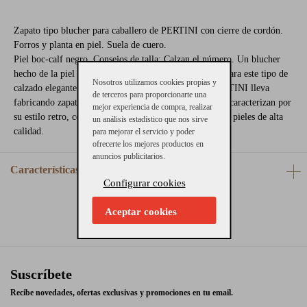
Zapato tipo blucher para caballero de PERTINI con cierre de cordón.
Forros y planta en piel. Suela de cuero.
Piel boc-calf negro. Consejos de talla: Calzan el número. Un blucher
hecho de la piel del ternero que se usa en mayor parte para este tipo de
Nosotros utilizamos cookies propias y
calzado elegante. Ideal para ceremonias y eventos. PERTINI lleva
de terceros para proporcionarte una
fabricando zapatos desde 1980 al sureste de España. Se caracterizan por
mejor experiencia de compra, realizar
su estilo retro, con perfectos acabados y siempre usando pieles de alta
un análisis estadístico que nos sirve
calidad.
para mejorar el servicio y poder
ofrecerte los mejores productos en
anuncios publicitarios.
Características
Configurar cookies
Aceptar cookies
Suscríbete
Recibe novedades, ofertas exclusivas y promociones en tu email.