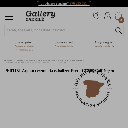
¿Podemos ayudarte?
976 235 091
0
Envío gratis
Devolución fácil
Comprar segura
Península y Baleares
Pruébatelo y decide
Seguridad certificada
A PARTIR DE 39 €
GALLERY
ZAPATOS HOMBRE
ZAPATOS VESTIR
ZAPATOS BODA HOMBRE
ZAPATO CEREMONIA CABALLERO PERTINI 23503 CALF NEGRO
PERTINI
Zapato ceremonia caballero Pertini 23503 Calf Negro