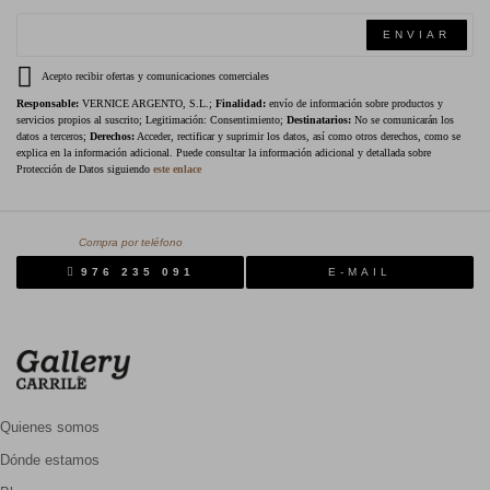
ENVIAR
Acepto recibir ofertas y comunicaciones comerciales
Responsable:
VERNICE ARGENTO, S.L.;
Finalidad:
envío de información sobre productos y
servicios propios al suscrito; Legitimación: Consentimiento;
Destinatarios:
No se comunicarán los
datos a terceros;
Derechos:
Acceder, rectificar y suprimir los datos, así como otros derechos, como se
explica en la información adicional. Puede consultar la información adicional y detallada sobre
Protección de Datos siguiendo
este enlace
Compra por teléfono
976 235 091
E-MAIL
Quienes somos
Dónde estamos