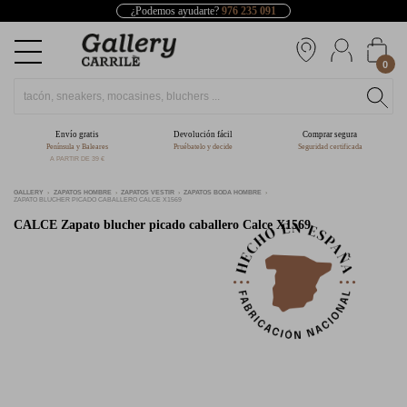
¿Podemos ayudarte?
976 235 091
0
Envío gratis
Devolución fácil
Comprar segura
Península y Baleares
Pruébatelo y decide
Seguridad certificada
A PARTIR DE 39 €
GALLERY
ZAPATOS HOMBRE
ZAPATOS VESTIR
ZAPATOS BODA HOMBRE
ZAPATO BLUCHER PICADO CABALLERO CALCE X1569
CALCE
Zapato blucher picado caballero Calce X1569