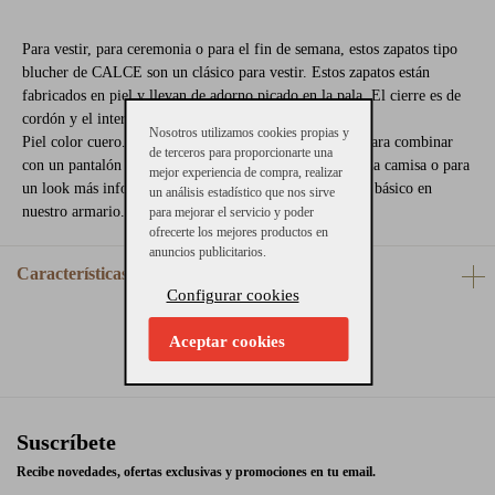
Para vestir, para ceremonia o para el fin de semana, estos zapatos tipo
blucher de CALCE son un clásico para vestir. Estos zapatos están
fabricados en piel y llevan de adorno picado en la pala. El cierre es de
cordón y el interior de piel.
Nosotros utilizamos cookies propias y
Piel color cuero. Consejos de talla: Calzan el número. Para combinar
de terceros para proporcionarte una
con un pantalón de traje y americana, con un chino y una camisa o para
mejor experiencia de compra, realizar
un look más informal, estos zapatos de caballero son un básico en
un análisis estadístico que nos sirve
nuestro armario.
para mejorar el servicio y poder
ofrecerte los mejores productos en
anuncios publicitarios.
Características
Configurar cookies
Aceptar cookies
Suscríbete
Recibe novedades, ofertas exclusivas y promociones en tu email.