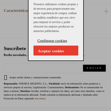
Nosotros utilizamos cookies propias y
de terceros para proporcionarte una
Características
mejor experiencia de compra, realizar
un análisis estadístico que nos sirve
para mejorar el servicio y poder
ofrecerte los mejores productos en
anuncios publicitarios.
Configurar cookies
Suscríbete
Aceptar cookies
Recibe novedades, ofertas exclusivas y promociones en tu email.
ENVIAR
Acepto recibir ofertas y comunicaciones comerciales
Responsable:
VERNICE ARGENTO, S.L.;
Finalidad:
envío de información sobre productos y
servicios propios al suscrito; Legitimación: Consentimiento;
Destinatarios:
No se comunicarán los
datos a terceros;
Derechos:
Acceder, rectificar y suprimir los datos, así como otros derechos, como se
explica en la información adicional. Puede consultar la información adicional y detallada sobre
Protección de Datos siguiendo
este enlace