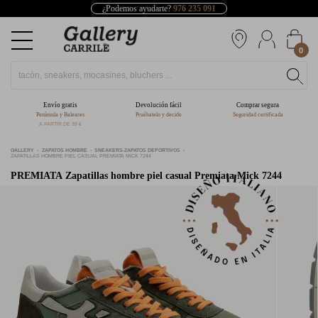
¿Podemos ayudarte?
976 235 091
0
Envío gratis
Devolución fácil
Comprar segura
Península y Baleares
Pruébatelo y decide
Seguridad certificada
A PARTIR DE 39 €
GALLERY
ZAPATOS HOMBRE
SNEAKERS-ZAPATOS DEPORTIVOS
ZAPATILLAS HOMBRE PIEL CASUAL PREMIATA MICK 7244
PREMIATA
Zapatillas hombre piel casual Premiata Mick 7244