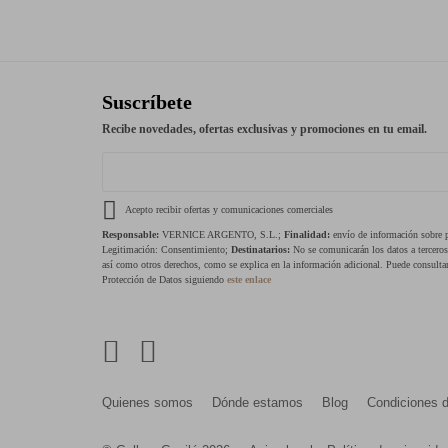
Suscríbete
Recibe novedades, ofertas exclusivas y promociones en tu email.
Acepto recibir ofertas y comunicaciones comerciales
Responsable:
VERNICE ARGENTO, S.L.;
Finalidad:
envío de información sobre pr
Legitimación: Consentimiento;
Destinatarios:
No se comunicarán los datos a tercero
así como otros derechos, como se explica en la información adicional. Puede consultar
Protección de Datos siguiendo
este enlace
Quienes somos
Dónde estamos
Blog
Condiciones 