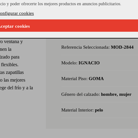
icio y poder ofrecerte los mejores productos en anuncios publicitarios.
onfigurar cookies
ceptar cookies
radas para casa
ro ventana y
Referencia Seleccionada:
MOD-2844
enen la
alzado para
Modelo:
IGNACIO
flexibles.
as zapatillas
Material Piso:
GOMA
do las mejores
ge del frío y a la
Género del calzado:
hombre, mujer
Material Interior:
pelo