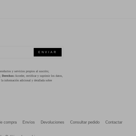
ENVIAR
oductos y servicios propios al suscrito;
s;
Derechos:
Acceder, rectificar y suprimir los datos,
 la información adicional y detallada sobre
de compra
Envíos
Devoluciones
Consultar pedido
Contactar