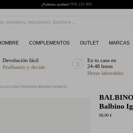
976 235 091
¿Podemos ayudarte?
HOMBRE
COMPLEMENTOS
OUTLET
MARCAS
Devolución fácil
En tu casa en
24-48 horas
Pruébatelo y decide
Horas laborables
TILLAS CASA TRENZADO BALBINO IGNACIO
BALBIN
Balbino I
68,00 €