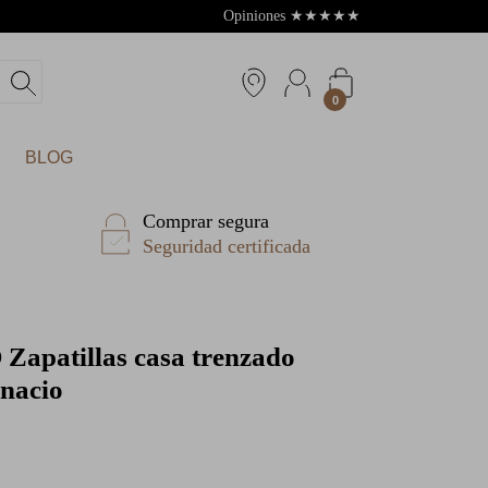
Opiniones
★
★
★
★
★
4.8
0
BLOG
Comprar segura
Seguridad certificada
O
Zapatillas casa trenzado
gnacio