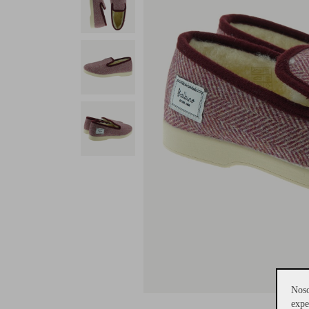
Noso
expe