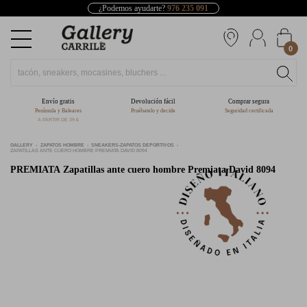
¿Podemos ayudarte?
976 235 091
0
Envío gratis
Devolución fácil
Comprar segura
Península y Baleares
Pruébatelo y decide
Seguridad certificada
A PARTIR DE 39 €
GALLERY
ZAPATOS HOMBRE
SNEAKERS-ZAPATOS DEPORTIVOS
ZAPATILLAS ANTE CUERO HOMBRE PREMIATA DAVID 8094
PREMIATA
Zapatillas ante cuero hombre Premiata David 8094