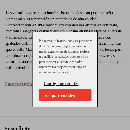
Las zapatillas ante cuero hombre Premiata destacan por su diseño
atemporal y su fabricación en materiales de alta calidad.
Confeccionadas en ante color cuero con detalles en piel en contraste,
combinan elegancia casual y espíritu urbano en una silueta baja versátil
y sofisticada. La icónica “X” lateral y la suela personalizada con
Nosotros utilizamos cookies propias y
grabados distintivos refuerzan el ADN exclusivo de la marca, mientras
de terceros para proporcionarte una
que el sello Made in Italy garantiza excelencia artesanal. Perfectas para
mejor experiencia de compra, realizar
combinar con jeans, pantalones chinos o looks más relajados, estas
un análisis estadístico que nos sirve
zapatillas ante cuero hombre Premiata aportan carácter, comodidad y
para mejorar el servicio y poder
ofrecerte los mejores productos en
estilo premium a tu día a día.
anuncios publicitarios.
Configurar cookies
Características
Aceptar cookies
Suscríbete