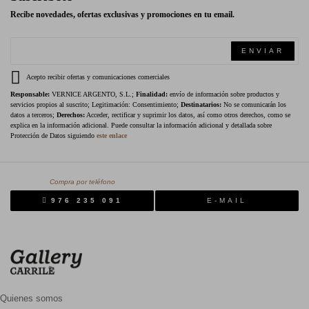
Recibe novedades, ofertas exclusivas y promociones en tu email.
ENVIAR
Acepto recibir ofertas y comunicaciones comerciales
Responsable:
VERNICE ARGENTO, S.L.;
Finalidad:
envío de información sobre productos y
servicios propios al suscrito; Legitimación: Consentimiento;
Destinatarios:
No se comunicarán los
datos a terceros;
Derechos:
Acceder, rectificar y suprimir los datos, así como otros derechos, como se
explica en la información adicional. Puede consultar la información adicional y detallada sobre
Protección de Datos siguiendo
este enlace
Compra por teléfono
976 235 091
E-MAIL
Quienes somos