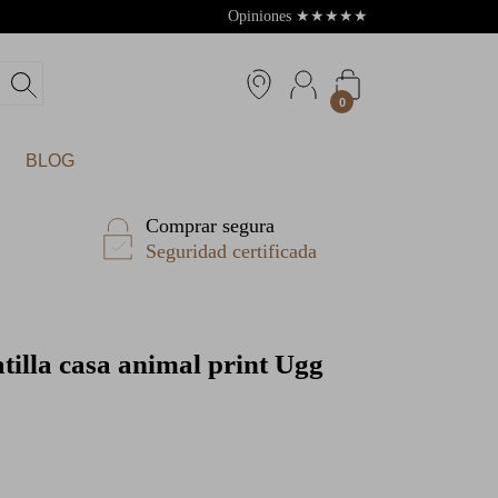
Opiniones
★
★
★
★
★
4.8
0
BLOG
Comprar segura
Seguridad certificada
illa casa animal print Ugg