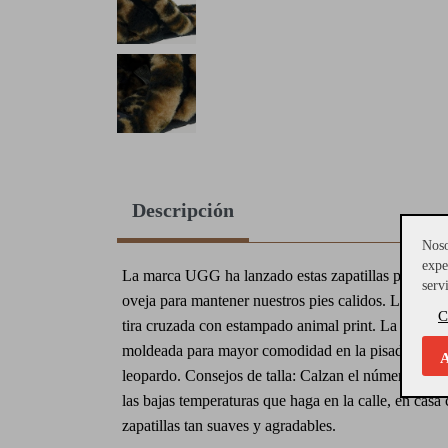
Descripción
Noso
expe
La marca UGG ha lanzado estas zapatillas para estar
serv
oveja para mantener nuestros pies calidos. La zapati
C
tira cruzada con estampado animal print. La suela 
moldeada para mayor comodidad en la pisada. Piel 
A
leopardo. Consejos de talla: Calzan el número. Prot
las bajas temperaturas que haga en la calle, en casa 
zapatillas tan suaves y agradables.