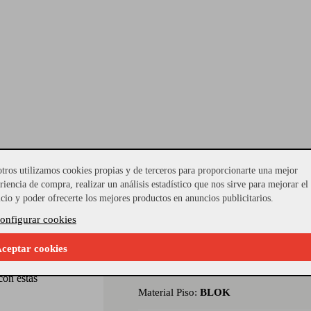
tros utilizamos cookies propias y de terceros para proporcionarte una mejor
riencia de compra, realizar un análisis estadístico que nos sirve para mejorar el
 en casa en piel
icio y poder ofrecerte los mejores productos en anuncios publicitarios.
lla tiene doble
onfigurar cookies
Referencia Seleccionada:
MOD-2844
es de goma
de oveja
ceptar cookies
Modelo:
SCUFFITA PANTHE
ege tus pies de
con estas
Material Piso:
BLOK