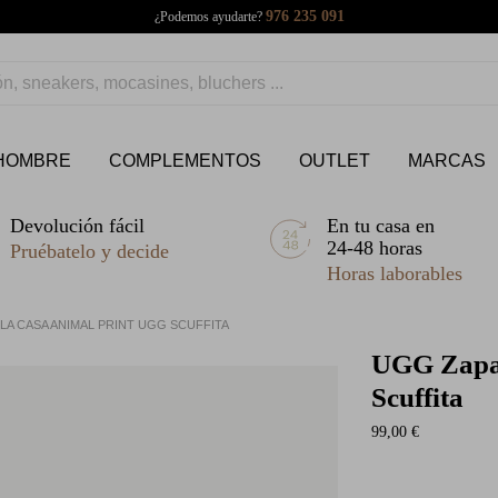
976 235 091
¿Podemos ayudarte?
HOMBRE
COMPLEMENTOS
OUTLET
MARCAS
Devolución fácil
En tu casa en
24-48 horas
Pruébatelo y decide
Horas laborables
LLA CASA ANIMAL PRINT UGG SCUFFITA
UGG
Zapat
Scuffita
99,00 €