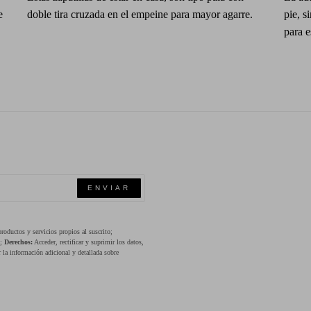
e
doble tira cruzada en el empeine para mayor agarre.
pie, s
para e
ENVIAR
oductos y servicios propios al suscrito;
s;
Derechos:
Acceder, rectificar y suprimir los datos,
 la información adicional y detallada sobre