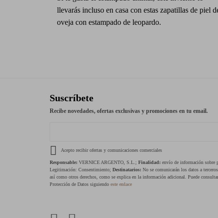
llevarás incluso en casa con estas zapatillas de piel d
oveja con estampado de leopardo.
Suscríbete
Recibe novedades, ofertas exclusivas y promociones en tu email.
Acepto recibir ofertas y comunicaciones comerciales
Responsable:
VERNICE ARGENTO, S.L.;
Finalidad:
envío de información sobre pr
Legitimación: Consentimiento;
Destinatarios:
No se comunicarán los datos a tercero
así como otros derechos, como se explica en la información adicional. Puede consultar
Protección de Datos siguiendo
este enlace