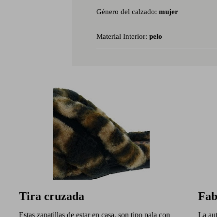
Género del calzado:
mujer
Material Interior:
pelo
Tira cruzada
Fab
Estas zapatillas de estar en casa, son tipo pala con
La aut