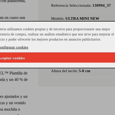
 con plataforma,
Referencia Seleccionada:
130994_37
.
ts en cuero son
Modelo:
ULTRA MINI NEW
renunciar a la
tros utilizamos cookies propias y de terceros para proporcionarte una mejor
robusta de 7 cm
Material Piso:
PLATAFORMA
riencia de compra, realizar un análisis estadístico que nos sirve para mejorar el
do en lana de
icio y poder ofrecerte los mejores productos en anuncios publicitarios.
e de alta calidad,
Género del calzado:
mujer
onfigurar cookies
ico de UGG con un
Material Exterior:
ante/serraje
ceptar cookies
de 17 mm con un
Altura del tacón:
5-8 cm
EL™ Plantilla de
ada y un 40 % de
s ajustados y un
cas y un vestido
na mochila o