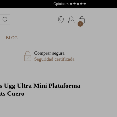
Opiniones
★
★
★
★
★
4.8
0
BLOG
Comprar segura
Seguridad certificada
s Ugg Ultra Mini Plataforma
ts Cuero