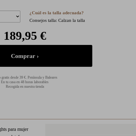
¿Cuál es la talla adecuada?
Consejos talla: Calzan la talla
189,95 €
 gratis desde 39 €. Península y Baleares
En tu casa en 48 horas laborables
Recogida en nuestra tienda
hts para mujer