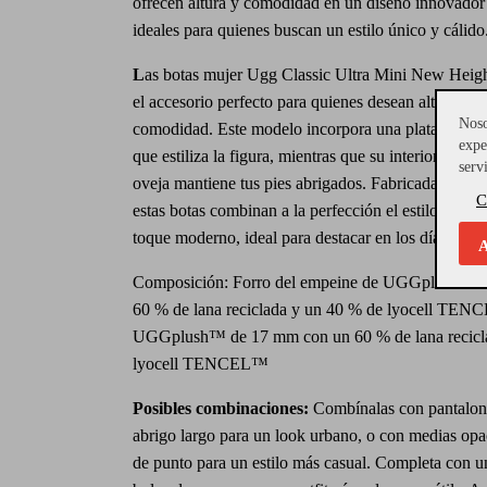
ofrecen altura y comodidad en un diseño innovador
ideales para quienes buscan un estilo único y cálido
L
as botas mujer Ugg Classic Ultra Mini New Heigh
el accesorio perfecto para quienes desean altura sin 
Noso
comodidad. Este modelo incorpora una plataforma 
expe
que estiliza la figura, mientras que su interior forra
serv
oveja mantiene tus pies abrigados. Fabricadas en ant
C
estas botas combinan a la perfección el estilo clás
toque moderno, ideal para destacar en los días fríos.
A
Composición: Forro del empeine de UGGplush™ 
60 % de lana reciclada y un 40 % de lyocell TENC
UGGplush™ de 17 mm con un 60 % de lana recicl
lyocell TENCEL™
Posibles combinaciones:
Combínalas con pantalone
abrigo largo para un look urbano, o con medias opa
de punto para un estilo más casual. Completa con u