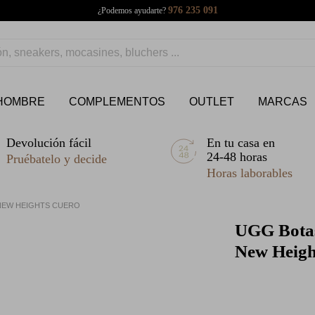
976 235 091
¿Podemos ayudarte?
HOMBRE
COMPLEMENTOS
OUTLET
MARCAS
Devolución fácil
En tu casa en
24-48 horas
Pruébatelo y decide
Horas laborables
 NEW HEIGHTS CUERO
UGG
Bota
New Heigh