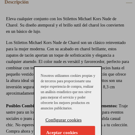
Descripción
Eleva cualquier conjunto con los Stilettos Michael Kors Nude de
Charol. Su diseño atemporal y el brillo sutil del charol los convierten
en un básico de lujo.
Los Stilettos Michael Kors Nude de Charol son un clásico reinventado
para la mujer moderna. Con su acabado en charol brillante, estos
zapatos de tacón aportan un toque de sofisticación y elegancia a
cualquier atuendo. El color nude es versátil y favorecedor, perfecto para
combinar con toda tu vestimenta, desde los trajes de negocios hasta el
pequeño vestido negro. Con una silueta refinada y un tacón que ofrece
Nosotros utilizamos cookies propias y
la altura ideal sin comprometer la comodidad, estos stilettos son una
de terceros para proporcionarte una
mejor experiencia de compra, realizar
inversión segura en tu armario. La altura del tacón es de 8,3 cm
un análisis estadístico que nos sirve
aproximadamente.
para mejorar el servicio y poder
ofrecerte los mejores productos en
Posibles Combinaciones con Otras Prendas o Complementos:
Traje
anuncios publicitarios.
sastre para un look profesional pulido, vestido de cóctel para eventos
sociales o jeans ajustados y una blusa de seda para una salida casual
Configurar cookies
chic. No esperes para añadir estos Stilettos Michael Kors a tu colección.
Compra ahora y pisa con confianza y estilo.
Aceptar cookies