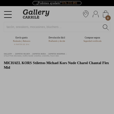
¿Podemos ayudarte?
976 235 091
0
Envío gratis
Devolución fácil
Comprar segura
Península y Baleares
Pruébatelo y decide
Seguridad certificada
A PARTIR DE 39 €
GALLERY
ZAPATOS MUJER
ZAPATOS BODA
ZAPATOS MADRINA
STILETTOS MICHAEL KORS NUDE CHAROL CHANTAL FLEX MID
MICHAEL KORS
Stilettos Michael Kors Nude Charol Chantal Flex
Mid