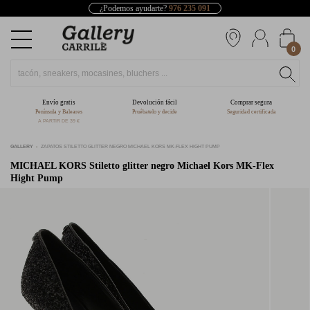
¿Podemos ayudarte?
976 235 091
0
Envío gratis
Devolución fácil
Comprar segura
Península y Baleares
Pruébatelo y decide
Seguridad certificada
A PARTIR DE 39 €
GALLERY
ZAPATOS STILETTO GLITTER NEGRO MICHAEL KORS MK-FLEX HIGHT PUMP
MICHAEL KORS
Stiletto glitter negro Michael Kors MK-Flex
Hight Pump