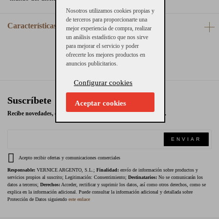
Nosotros utilizamos cookies propias y
de terceros para proporcionarte una
Características
mejor experiencia de compra, realizar
un análisis estadístico que nos sirve
para mejorar el servicio y poder
ofrecerte los mejores productos en
anuncios publicitarios.
Configurar cookies
Suscríbete
Aceptar cookies
Recibe novedades, ofertas exclusivas y promociones en tu email.
ENVIAR
Acepto recibir ofertas y comunicaciones comerciales
Responsable:
VERNICE ARGENTO, S.L.;
Finalidad:
envío de información sobre productos y
servicios propios al suscrito; Legitimación: Consentimiento;
Destinatarios:
No se comunicarán los
datos a terceros;
Derechos:
Acceder, rectificar y suprimir los datos, así como otros derechos, como se
explica en la información adicional. Puede consultar la información adicional y detallada sobre
Protección de Datos siguiendo
este enlace