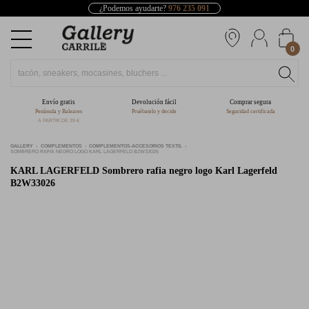
¿Podemos ayudarte?
976 235 091
0
Envío gratis
Devolución fácil
Comprar segura
Península y Baleares
Pruébatelo y decide
Seguridad certificada
A PARTIR DE 39 €
GALLERY
COMPLEMENTOS
COMPLEMENTOS-ACCESORIOS TEXTIL
SOMBRERO RAFIA NEGRO LOGO KARL LAGERFELD B2W33026
KARL LAGERFELD
Sombrero rafia negro logo Karl Lagerfeld
B2W33026