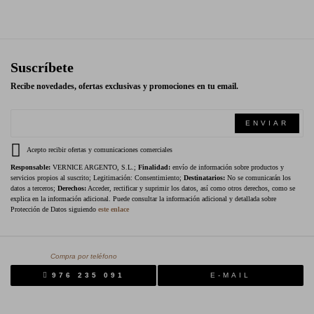
Suscríbete
Recibe novedades, ofertas exclusivas y promociones en tu email.
ENVIAR
Acepto recibir ofertas y comunicaciones comerciales
Responsable:
VERNICE ARGENTO, S.L.;
Finalidad:
envío de información sobre productos y
servicios propios al suscrito; Legitimación: Consentimiento;
Destinatarios:
No se comunicarán los
datos a terceros;
Derechos:
Acceder, rectificar y suprimir los datos, así como otros derechos, como se
explica en la información adicional. Puede consultar la información adicional y detallada sobre
Protección de Datos siguiendo
este enlace
Compra por teléfono
976 235 091
E-MAIL