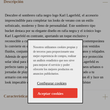
Descripción
Descubre el sombrero rafia negro logo Karl Lagerfeld, el accesorio
imprescindible para completar tus looks de verano con un estilo
sofisticado, moderno y lleno de personalidad. Este sombrero tipo
bucket destaca por su elegante diseño en rafia negra y el icónico logo
Karl Lagerfeld en contraste, aportando un toque exclusivo y
reconocible a cualquier outfit. Su estética minimalista y contemporánea
lo convierte en el complemento perfecto para combinar con vestidos
Nosotros utilizamos cookies propias y
fluidos, conjuntos de lino, looks denim o estilismos urbanos y relajados.
de terceros para proporcionarte una
mejor experiencia de compra, realizar
Además de aportar estilo, su diseño ligero y cómodo ofrece protección
un análisis estadístico que nos sirve
solar ideal para los días más cálidos. El sombrero Karl Lagerfeld es
para mejorar el servicio y poder
perfecto tanto para escapadas vacacionales como para paseos urbanos o
ofrecerte los mejores productos en
jornadas de playa y terraza. Añade un aire chic y sofisticado a tu
anuncios publicitarios.
armario con este accesorio versátil y tendencia. ¡Hazte con él y luce un
look impecable esta temporada! Composición: 100% poliéster
Configurar cookies
Aceptar cookies
Características