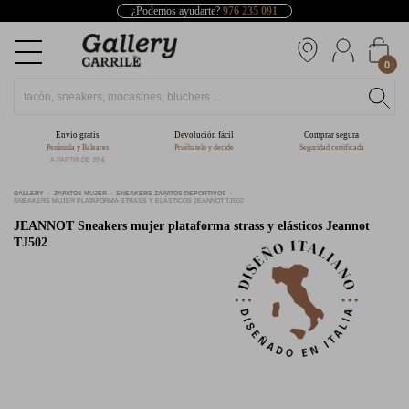
¿Podemos ayudarte?
976 235 091
0
Envío gratis
Devolución fácil
Comprar segura
Península y Baleares
Pruébatelo y decide
Seguridad certificada
A PARTIR DE 39 €
GALLERY
ZAPATOS MUJER
SNEAKERS-ZAPATOS DEPORTIVOS
SNEAKERS MUJER PLATAFORMA STRASS Y ELÁSTICOS JEANNOT TJ502
JEANNOT
Sneakers mujer plataforma strass y elásticos Jeannot
TJ502