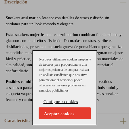
Descripción
Sneakers azul marino Jeannot con detalles de strass y diseño sin
cordones para un look cómodo y elegante.
Estas sneakers mujer Jeannot en azul marino combinan funcionalidad y
glamour con un diseño sofisticado. Decoradas con strass y ribetes
deshilachados, presentan una suela gruesa de goma blanca que garantiza
comodidad en cada paso. Los elásticos en el empeine aseguran un ajuste
fácil y práctico, sin necesidad de cordones. Fabricadas con materiales de
Nosotros utilizamos cookies propias y
de terceros para proporcionarte una
alta calidad, son ideales para quienes buscan estilo sin renunciar al
mejor experiencia de compra, realizar
confort diario.
un análisis estadístico que nos sirve
para mejorar el servicio y poder
Posibles combinaciones:
Perfectas con vaqueros rectos, vestidos
ofrecerte los mejores productos en
casuales o pantalones jogger en tonos neutros. Añade un bolso mini y
anuncios publicitarios.
chaqueta vaquera para un look urbano chic. ¡Haz tuyas estas sneakers
Jeannot y camina con estilo y comodidad a partes iguales!
Configurar cookies
Aceptar cookies
Características