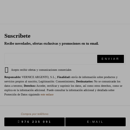
Suscríbete
Recibe novedades, ofertas exclusivas y promociones en tu email.
ENVIAR
Acepto recibir ofertas y comunicaciones comerciales
Responsable:
VERNICE ARGENTO, S.L.;
Finalidad:
envío de información sobre productos y
servicios propios al suscrito; Legitimación: Consentimiento;
Destinatarios:
No se comunicarán los
datos a terceros;
Derechos:
Acceder, rectificar y suprimir los datos, así como otros derechos, como se
explica en la información adicional. Puede consultar la información adicional y detallada sobre
Protección de Datos siguiendo
este enlace
Compra por teléfono
976 235 091
E-MAIL