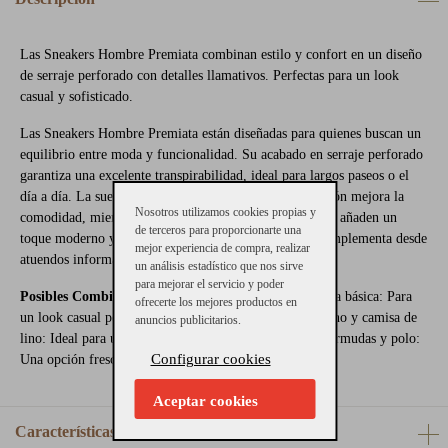
Las Sneakers Hombre Premiata combinan estilo y confort en un diseño
de serraje perforado con detalles llamativos. Perfectas para un look
casual y sofisticado.
Las Sneakers Hombre Premiata están diseñadas para quienes buscan un
equilibrio entre moda y funcionalidad. Su acabado en serraje perforado
garantiza una excelente transpirabilidad, ideal para largos paseos o el
día a día. La suela ligera con tecnología de amortiguación mejora la
Nosotros utilizamos cookies propias y
comodidad, mientras que los cordones en color vibrante añaden un
de terceros para proporcionarte una
toque moderno y distintivo. Un calzado versátil que complementa desde
mejor experiencia de compra, realizar
atuendos informales hasta looks más cuidados.
un análisis estadístico que nos sirve
para mejorar el servicio y poder
Posibles Combinaciones:
Con vaqueros slim y camiseta básica: Para
ofrecerte los mejores productos en
un look casual pero con personalidad. Con pantalón chino y camisa de
anuncios publicitarios.
lino: Ideal para un outfit más pulido y versátil o Ccn bermudas y polo:
Configurar cookies
Una opción fresca y elegante para los días más cálidos.
Aceptar cookies
Características