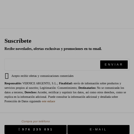
Suscríbete
Recibe novedades, ofertas exclusivas y promociones en tu email.
ENVIAR
Acepto recibir ofertas y comunicaciones comerciales
Responsable:
VERNICE ARGENTO, S.L.;
Finalidad:
envío de información sobre productos y
servicios propios al suscrito; Legitimación: Consentimiento;
Destinatarios:
No se comunicarán los
datos a terceros;
Derechos:
Acceder, rectificar y suprimir los datos, así como otros derechos, como se
explica en la información adicional. Puede consultar la información adicional y detallada sobre
Protección de Datos siguiendo
este enlace
Compra por teléfono
976 235 091
E-MAIL