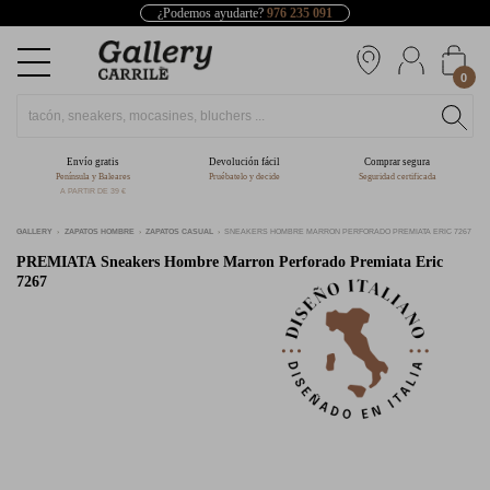
¿Podemos ayudarte?
976 235 091
0
Envío gratis
Devolución fácil
Comprar segura
Península y Baleares
Pruébatelo y decide
Seguridad certificada
A PARTIR DE 39 €
GALLERY
ZAPATOS HOMBRE
ZAPATOS CASUAL
SNEAKERS HOMBRE MARRON PERFORADO PREMIATA ERIC 7267
PREMIATA
Sneakers Hombre Marron Perforado Premiata Eric
7267