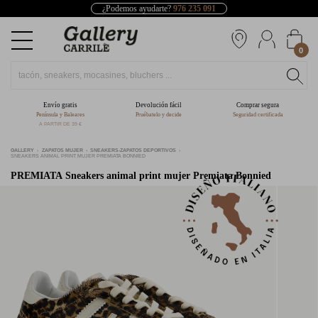
¿Podemos ayudarte?
976 235 091
0
Envío gratis
Devolución fácil
Comprar segura
Península y Baleares
Pruébatelo y decide
Seguridad certificada
A PARTIR DE 39 €
GALLERY
ZAPATOS MUJER
SNEAKERS-ZAPATOS DEPORTIVOS
SNEAKERS ANIMAL PRINT MUJER PREMIATA BONNIED
PREMIATA
Sneakers animal print mujer Premiata Bonnied