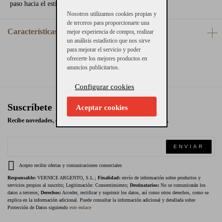
paso hacia el estilo con personalidad!
Nosotros utilizamos cookies propias y
de terceros para proporcionarte una
Características
mejor experiencia de compra, realizar
un análisis estadístico que nos sirve
para mejorar el servicio y poder
ofrecerte los mejores productos en
anuncios publicitarios.
Configurar cookies
Suscríbete
Aceptar cookies
Recibe novedades, ofertas exclusivas y promociones en tu email.
ENVIAR
Acepto recibir ofertas y comunicaciones comerciales
Responsable:
VERNICE ARGENTO, S.L.;
Finalidad:
envío de información sobre productos y
servicios propios al suscrito; Legitimación: Consentimiento;
Destinatarios:
No se comunicarán los
datos a terceros;
Derechos:
Acceder, rectificar y suprimir los datos, así como otros derechos, como se
explica en la información adicional. Puede consultar la información adicional y detallada sobre
Protección de Datos siguiendo
este enlace