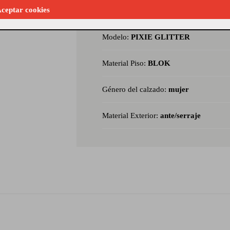
ceptar cookies
Referencia Seleccionada:
128714_38
Modelo:
PIXIE GLITTER
Material Piso:
BLOK
Género del calzado:
mujer
Material Exterior:
ante/serraje