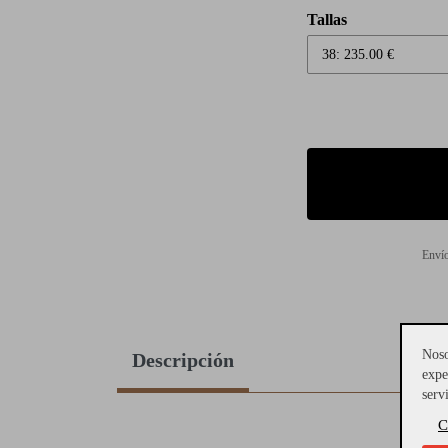
Tallas
Envío
Noso
Descripción
expe
serv
C