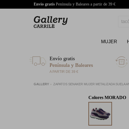
Envio gratis
Península y Baleares a partir de 39 €
MUJER
Envío gratis
Península y Baleares
A PARTIR DE 39 €
GALLERY
ZAPATOS SENAKER MUJER METALIZADA SUELA A
Colores
MORADO