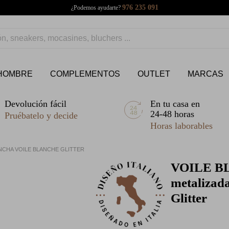
976 235 091
¿Podemos ayudarte?
HOMBRE
COMPLEMENTOS
OUTLET
MARCAS
Devolución fácil
En tu casa en
24-48 horas
Pruébatelo y decide
Horas laborables
NCHA VOILE BLANCHE GLITTER
VOILE B
metalizada
Glitter