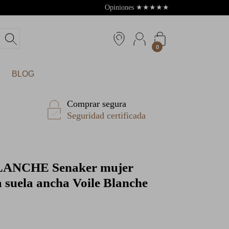
Opiniones
★
★
★
★
★
4.8
0
BLOG
Comprar segura
Seguridad certificada
LANCHE
Senaker mujer
 suela ancha Voile Blanche