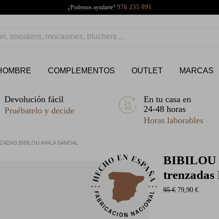
976 235 091
¿Podemos ayudarte?
HOMBRE
COMPLEMENTOS
OUTLET
MARCAS
Devolución fácil
En tu casa en
24-48 horas
Pruébatelo y decide
Horas laborables
ADAS BIBILOU AYALA SANDAL
BIBILOU
trenzada
95 €
79,90 €