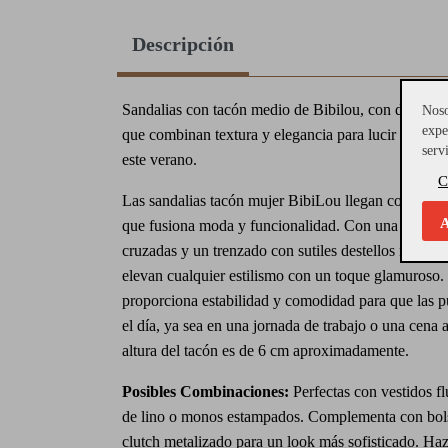
Descripción
Sandalias con tacón medio de Bibilou, con diseño de
Noso
expe
que combinan textura y elegancia para lucir cómoda
serv
este verano.
C
Las sandalias tacón mujer BibiLou llegan con un d
A
que fusiona moda y funcionalidad. Con una estructu
cruzadas y un trenzado con sutiles destellos metálico
elevan cualquier estilismo con un toque glamuroso.
proporciona estabilidad y comodidad para que las p
el día, ya sea en una jornada de trabajo o una cena al
altura del tacón es de 6 cm aproximadamente.
Posibles Combinaciones:
Perfectas con vestidos f
de lino o monos estampados. Complementa con bols
clutch metalizado para un look más sofisticado. Haz