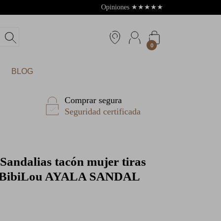
Opiniones
★
★
★
★
★
4.8
0
BLOG
Comprar segura
Seguridad certificada
Sandalias tacón mujer tiras
s BibiLou AYALA SANDAL