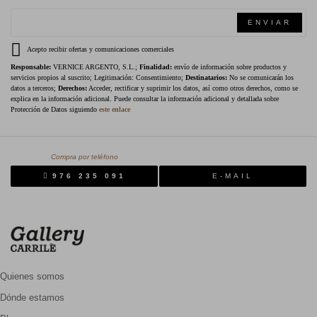
ENVIAR
Acepto recibir ofertas y comunicaciones comerciales
Responsable:
VERNICE ARGENTO, S.L.;
Finalidad:
envío de información sobre productos y
servicios propios al suscrito; Legitimación: Consentimiento;
Destinatarios:
No se comunicarán los
datos a terceros;
Derechos:
Acceder, rectificar y suprimir los datos, así como otros derechos, como se
explica en la información adicional. Puede consultar la información adicional y detallada sobre
Protección de Datos siguiendo
este enlace
Compra por teléfono
976 235 091
E-MAIL
Quienes somos
Dónde estamos