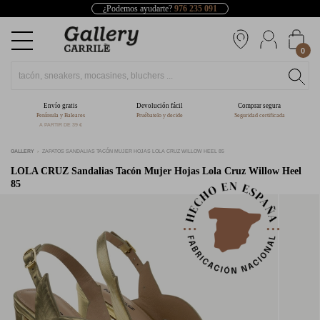
¿Podemos ayudarte?
976 235 091
0
Envío gratis
Devolución fácil
Comprar segura
Península y Baleares
Pruébatelo y decide
Seguridad certificada
A PARTIR DE 39 €
GALLERY
ZAPATOS SANDALIAS TACÓN MUJER HOJAS LOLA CRUZ WILLOW HEEL 85
LOLA CRUZ
Sandalias Tacón Mujer Hojas Lola Cruz Willow Heel
85