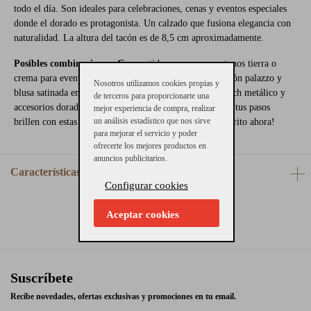
todo el día. Son ideales para celebraciones, cenas y eventos especiales
donde el dorado es protagonista. Un calzado que fusiona elegancia con
naturalidad. La altura del tacón es de 8,5 cm aproximadamente.
Posibles combinaciones: C
on vestidos vaporosos en tonos tierra o
crema para eventos al aire libre, perfectas con un pantalón palazzo y
Nosotros utilizamos cookies propias y
blusa satinada en looks de invitada, combínalas con clutch metálico y
de terceros para proporcionarte una
accesorios dorados para una armonía perfecta. ¡Haz que tus pasos
mejor experiencia de compra, realizar
un análisis estadístico que nos sirve
brillen con estas sandalias Lola Cruz. ¡Añádelas a tu carrito ahora!
para mejorar el servicio y poder
ofrecerte los mejores productos en
anuncios publicitarios.
Características
Configurar cookies
Aceptar cookies
Suscríbete
Recibe novedades, ofertas exclusivas y promociones en tu email.