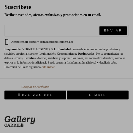
Suscríbete
Recibe novedades, ofertas exclusivas y promociones en tu email.
ENVIAR
Acepto recibir ofertas y comunicaciones comerciales
Responsable:
VERNICE ARGENTO, S.L.;
Finalidad:
envío de información sobre productos y
servicios propios al suscrito; Legitimación: Consentimiento;
Destinatarios:
No se comunicarán los
datos a terceros;
Derechos:
Acceder, rectificar y suprimir los datos, así como otros derechos, como se
explica en la información adicional. Puede consultar la información adicional y detallada sobre
Protección de Datos siguiendo
este enlace
Compra por teléfono
976 235 091
E-MAIL