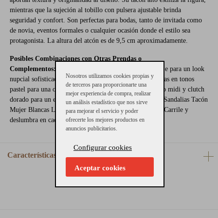
mientras que la sujeción al tobillo con pulsera ajustable brinda
seguridad y confort. Son perfectas para bodas, tanto de invitada como
de novia, eventos formales o cualquier ocasión donde el estilo sea
protagonista. La altura del atcón es de 9,5 cm aproximadamente.
Posibles Combinaciones con Otras Prendas o
Complementos:
Perfectas con un vestido largo de encaje para un look
Nosotros utilizamos cookies propias y
nupcial sofisticado. Combínalas con un traje de dos piezas en tonos
de terceros para proporcionarte una
pastel para una ocasión especial o llévalas con un vestido midi y clutch
mejor experiencia de compra, realizar
dorado para un evento de noche. Eleva tu estilo con las Sandalias Tacón
un análisis estadístico que nos sirve
Mujer Blancas Lola Cruz. ¡Cómpralas ahora en Gallery Carrile y
para mejorar el servicio y poder
ofrecerte los mejores productos en
deslumbra en cada paso!
anuncios publicitarios.
Configurar cookies
Características
Aceptar cookies