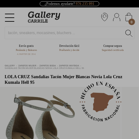
¿Podemos ayudarte?
976 235 091
0
Envío gratis
Devolución fácil
Comprar segura
Península y Baleares
Pruébatelo y decide
Seguridad certificada
A PARTIR DE 39 €
GALLERY
ZAPATOS MUJER
ZAPATOS BODA
ZAPATOS INVITADA
SANDALIAS TACÓN MUJER BLANCAS NOVIA LOLA CRUZ KUMALA HELL 95
LOLA CRUZ
Sandalias Tacón Mujer Blancas Novia Lola Cruz
Kumala Hell 95