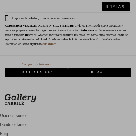
ENVIAR
Acepto recibir ofertas y comunicaciones comerciales
Responsable:
VERNICE ARGENTO, S.L.;
Finalidad:
envío de información sobre productos y
servicios propios al suscrito; Legitimación: Consentimiento;
Destinatarios:
No se comunicarán los
datos a terceros;
Derechos:
Acceder, rectificar y suprimir los datos, así como otros derechos, como se
explica en la información adicional. Puede consultar la información adicional y detallada sobre
Protección de Datos siguiendo
este enlace
Compra por teléfono
976 235 091
E-MAIL
Quienes somos
Dónde estamos
Blog