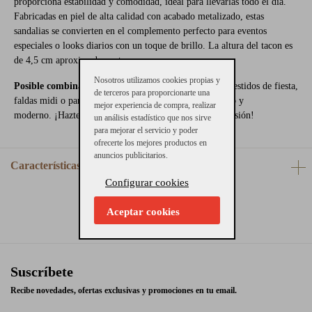
proporciona estabilidad y comodidad, ideal para llevarlas todo el día.
Fabricadas en piel de alta calidad con acabado metalizado, estas
sandalias se convierten en el complemento perfecto para eventos
especiales o looks diarios con un toque de brillo. La altura del tacon es
de 4,5 cm aproximadamente.
Nosotros utilizamos cookies propias y
Posible combinaciones:
Perfectas para combinar con vestidos de fiesta,
de terceros para proporcionarte una
faldas midi o pantalones fluidos para un look sofisticado y
mejor experiencia de compra, realizar
moderno. ¡Hazte con ellas y deslumbra en cualquier ocasión!
un análisis estadístico que nos sirve
para mejorar el servicio y poder
ofrecerte los mejores productos en
anuncios publicitarios.
Características
Configurar cookies
Aceptar cookies
Suscríbete
Recibe novedades, ofertas exclusivas y promociones en tu email.