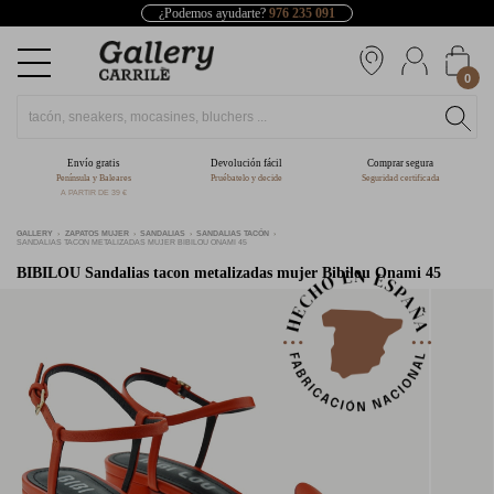
¿Podemos ayudarte?
976 235 091
0
Envío gratis
Devolución fácil
Comprar segura
Península y Baleares
Pruébatelo y decide
Seguridad certificada
A PARTIR DE 39 €
GALLERY
ZAPATOS MUJER
SANDALIAS
SANDALIAS TACÓN
SANDALIAS TACON METALIZADAS MUJER BIBILOU ONAMI 45
BIBILOU
Sandalias tacon metalizadas mujer Bibilou Onami 45