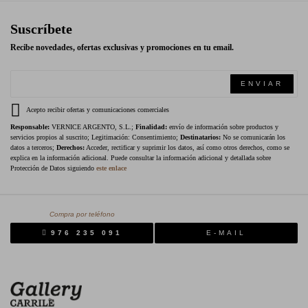
Suscríbete
Recibe novedades, ofertas exclusivas y promociones en tu email.
ENVIAR
Acepto recibir ofertas y comunicaciones comerciales
Responsable:
VERNICE ARGENTO, S.L.;
Finalidad:
envío de información sobre productos y
servicios propios al suscrito; Legitimación: Consentimiento;
Destinatarios:
No se comunicarán los
datos a terceros;
Derechos:
Acceder, rectificar y suprimir los datos, así como otros derechos, como se
explica en la información adicional. Puede consultar la información adicional y detallada sobre
Protección de Datos siguiendo
este enlace
Compra por teléfono
976 235 091
E-MAIL