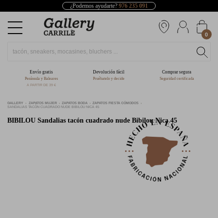
¿Podemos ayudarte?
976 235 091
0
Envío gratis
Devolución fácil
Comprar segura
Península y Baleares
Pruébatelo y decide
Seguridad certificada
A PARTIR DE 39 €
GALLERY
ZAPATOS MUJER
ZAPATOS BODA
ZAPATOS FIESTA CÓMODOS
SANDALIAS TACÓN CUADRADO NUDE BIBILOU NICA 45
BIBILOU
Sandalias tacón cuadrado nude Bibilou Nica 45