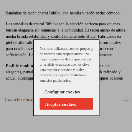
Sandalias de tacón charol Bibilou con hebilla y tacón ancho cómodo.
Las sandalias de charol Bibilou son la elección perfecta para quienes
buscan elegancia sin renunciar a la comodidad. El tacón ancho de altura
media brinda estabilidad y confort durante todo el día. Fabricados en
piel de alta calidad con acabado metalizado, estos zapatos son ideales
para ocasiones especiales o para elevar cualquier look diario con
Nosotros utilizamos cookies propias y
de terceros para proporcionarte una
sofisticación. La altura de tacón es de 4,5 cm aproximadamente.
mejor experiencia de compra, realizar
un análisis estadístico que nos sirve
Posible combinaciones:
Perfectos para combinar con vestidos
para mejorar el servicio y poder
elegantes, pantalones de pinzas o faldas midi para un look refinado y
ofrecerte los mejores productos en
actual. ¡Consigue los tuyos ahora y luce elegante en cualquier ocasión!
anuncios publicitarios.
Configurar cookies
Características
Aceptar cookies