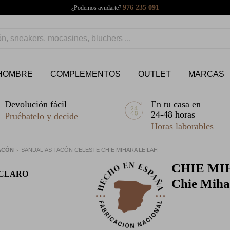
976 235 091
¿Podemos ayudarte?
HOMBRE
COMPLEMENTOS
OUTLET
MARCAS
Devolución fácil
En tu casa en
24-48 horas
Pruébatelo y decide
Horas laborables
TACÓN
SANDALIAS TACÓN CELESTE CHIE MIHARA LEILAH
CHIE MI
-CLARO
Chie Miha