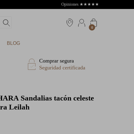
Opiniones
★
★
★
★
★
4.8
0
BLOG
Comprar segura
Seguridad certificada
HARA
Sandalias tacón celeste
ra Leilah