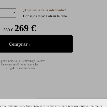
¿Cuál es la talla adecuada?
Consejos talla: Calzan la talla
269 €
330 €
 gratis desde 39 €. Península y Baleares
En tu casa en 48 horas laborables
Recogida en nuestra tienda
seño artístico y
tros utilizamos cookies propias y de terceros para proporcionarte una mejor