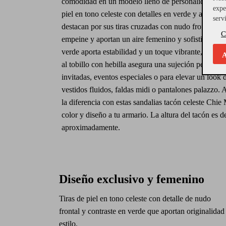
comodidad en un modelo lleno de personalidad. Co
expe
piel en tono celeste con detalles en verde y acabado
serv
destacan por sus tiras cruzadas con nudo frontal que 
C
empeine y aportan un aire femenino y sofisticado. 
verde aporta estabilidad y un toque vibrante, mientr
A
al tobillo con hebilla asegura una sujeción perfecta.
invitadas, eventos especiales o para elevar un look 
vestidos fluidos, faldas midi o pantalones palazzo. 
la diferencia con estas sandalias tacón celeste Chi
color y diseño a tu armario. La altura del tacón es 
aproximadamente.
Diseño exclusivo y femenino
Tiras de piel en tono celeste con detalle de nudo
frontal y contraste en verde que aportan originalidad
estilo.