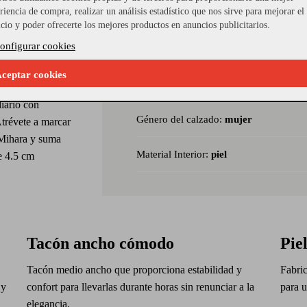
nfeccionadas en
riencia de compra, realizar un análisis estadístico que nos sirve para mejorar el
Referencia Seleccionada:
133204_37
s en contraste,
icio y poder ofrecerte los mejores productos en anuncios publicitarios.
estilizan el
onfigurar cookies
Modelo:
LEILAH
El tacón ancho en
as que la pulsera
ceptar cookies
Material Piso:
TACON BAJO
 Ideales para
diario con
Género del calzado:
mujer
Atrévete a marcar
e Mihara y suma
Material Interior:
piel
de 4.5 cm
Tacón ancho cómodo
Pie
Tacón medio ancho que proporciona estabilidad y
Fabric
 y
confort para llevarlas durante horas sin renunciar a la
para u
elegancia.