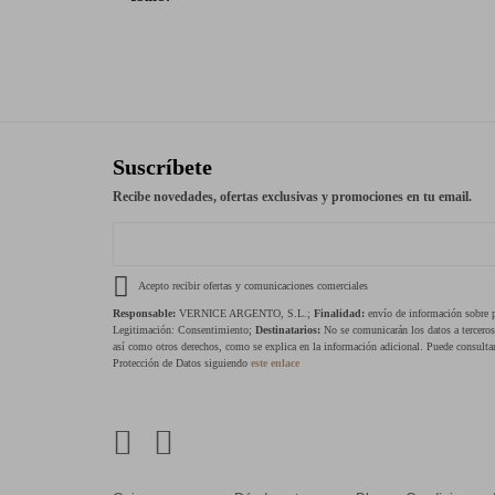
Suscríbete
Recibe novedades, ofertas exclusivas y promociones en tu email.
Acepto recibir ofertas y comunicaciones comerciales
Responsable:
VERNICE ARGENTO, S.L.;
Finalidad:
envío de información sobre pr
Legitimación: Consentimiento;
Destinatarios:
No se comunicarán los datos a tercero
así como otros derechos, como se explica en la información adicional. Puede consultar
Protección de Datos siguiendo
este enlace