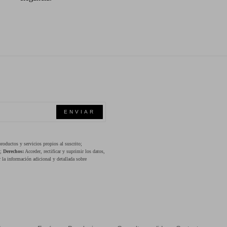
ENVIAR
oductos y servicios propios al suscrito;
s;
Derechos:
Acceder, rectificar y suprimir los datos,
 la información adicional y detallada sobre