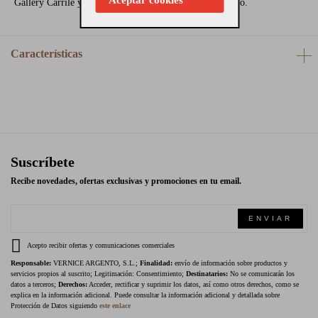
Gallery Carrile y añade un destello de magia a tu armario.
Características
Suscríbete
Recibe novedades, ofertas exclusivas y promociones en tu email.
ENVIAR
Acepto recibir ofertas y comunicaciones comerciales
Responsable:
VERNICE ARGENTO, S.L.;
Finalidad:
envío de información sobre productos y
servicios propios al suscrito; Legitimación: Consentimiento;
Destinatarios:
No se comunicarán los
datos a terceros;
Derechos:
Acceder, rectificar y suprimir los datos, así como otros derechos, como se
explica en la información adicional. Puede consultar la información adicional y detallada sobre
Protección de Datos siguiendo
este enlace