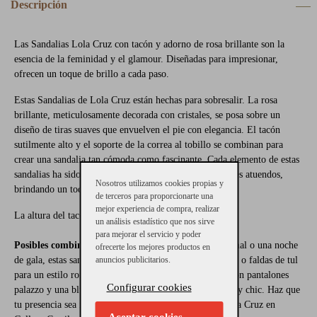
Descripción
Las Sandalias Lola Cruz con tacón y adorno de rosa brillante son la
esencia de la feminidad y el glamour. Diseñadas para impresionar,
ofrecen un toque de brillo a cada paso.
Estas Sandalias de Lola Cruz están hechas para sobresalir. La rosa
brillante, meticulosamente decorada con cristales, se posa sobre un
diseño de tiras suaves que envuelven el pie con elegancia. El tacón
sutilmente alto y el soporte de la correa al tobillo se combinan para
crear una sandalia tan cómoda como fascinante. Cada elemento de estas
sandalias ha sido pensado para complementar tus mejores atuendos,
Nosotros utilizamos cookies propias y
brindando un toque final resplandeciente a tu look.
de terceros para proporcionarte una
mejor experiencia de compra, realizar
La altura del tacón es de 6,5 cm aproximadamente.
un análisis estadístico que nos sirve
para mejorar el servicio y poder
Posibles combinaciones:
Perfectas para un evento formal o una noche
ofrecerte los mejores productos en
anuncios publicitarios.
de gala, estas sandalias hacen juego con vestidos de seda o faldas de tul
para un estilo romántico. Para un look diurno, únelas con pantalones
Configurar cookies
palazzo y una blusa holgada para un contraste moderno y chic. Haz que
tu presencia sea inolvidable. Descubre las Sandalias Lola Cruz en
Aceptar cookies