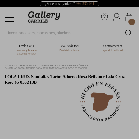
¿Podemos ayudarte?
976 235 091
0
Envío gratis
Devolución fácil
Comprar segura
Península y Baleares
Pruébatelo y decide
Seguridad certificada
A PARTIR DE 39 €
GALLERY
ZAPATOS MUJER
ZAPATOS BODA
ZAPATOS FIESTA CÓMODOS
SANDALIAS TACÓN ADORNO ROSA BRILLANTE LOLA CRUZ ROSE 65 056Z13B
LOLA CRUZ
Sandalias Tacón Adorno Rosa Brillante Lola Cruz
Rose 65 056Z13B