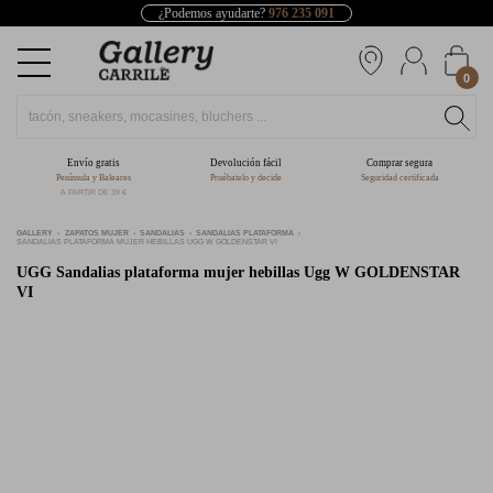
¿Podemos ayudarte?
976 235 091
0
Envío gratis
Devolución fácil
Comprar segura
Península y Baleares
Pruébatelo y decide
Seguridad certificada
A PARTIR DE 39 €
GALLERY
ZAPATOS MUJER
SANDALIAS
SANDALIAS PLATAFORMA
SANDALIAS PLATAFORMA MUJER HEBILLAS UGG W GOLDENSTAR VI
UGG
Sandalias plataforma mujer hebillas Ugg W GOLDENSTAR
VI