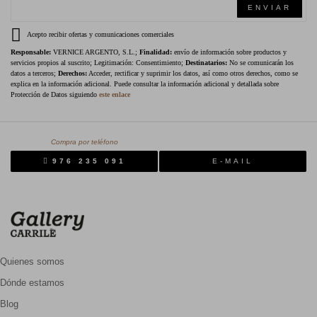
ENVIAR
Acepto recibir ofertas y comunicaciones comerciales
Responsable:
VERNICE ARGENTO, S.L.;
Finalidad:
envío de información sobre productos y
servicios propios al suscrito; Legitimación: Consentimiento;
Destinatarios:
No se comunicarán los
datos a terceros;
Derechos:
Acceder, rectificar y suprimir los datos, así como otros derechos, como se
explica en la información adicional. Puede consultar la información adicional y detallada sobre
Protección de Datos siguiendo
este enlace
Compra por teléfono
976 235 091
E-MAIL
Quienes somos
Dónde estamos
Blog