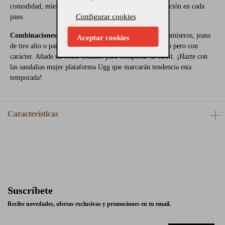
comodidad, mientras que la suela dentada mejora la tracción en cada
Configurar cookies
paso.
Combinaciones sugeridas:
Combínalas con vestidos camiseros, jeans
Aceptar cookies
de tiro alto o pantalones tipo cargo para un look relajado pero con
carácter. Añade un bolso cruzado para completar tu outfit. ¡Hazte con
las sandalias mujer plataforma Ugg que marcarán tendencia esta
temporada!
Características
Suscríbete
Recibe novedades, ofertas exclusivas y promociones en tu email.