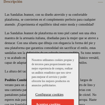
Descripción
Las Sandalias Jeannot, con su diseño atrevido y su confortable
plataforma, se convierten en el complemento perfecto para cualquier
atuendo. ¡Experimenta el equilibrio ideal entre moda y comodidad!
Las Sandalias Jeannot de plataforma en tono piel camel son una obra
maestra de la artesanía italiana, diseñadas para la mujer que se atreve a
destacar. Con una silueta que dibuja con elegancia la forma del pie y
una plataforma que garantiza comodidad sin sacrificar el estilo, estas
sandalias son la definición de un calzado imprescindible. Su tono neutro
y su acabado en piel de alta calidad las convierten en un básico versátil,
Nosotros utilizamos cookies propias y
capaz de adaptarse a un espectro amplio de ocasiones y estilos.
de terceros para proporcionarte una
mejor experiencia de compra, realizar
La altura del tacón es de 11 cm y la plataforma de 3 cm.
un análisis estadístico que nos sirve
para mejorar el servicio y poder
Posibles Combinaciones:
Ideal para llevar con vestidos largos de
ofrecerte los mejores productos en
verano para un aire bohemio y chic, combínalas con shorts de lino y
anuncios publicitarios.
una camiseta para un look casual de fin de semana. Perfectas con
Configurar cookies
pantalones palazzo y una blusa elegante para una noche de cóctel.
No
esperes más para darle un toque de distinción a tu guardarropa. Hazte
Aceptar cookies
con tus Sandalias Jeannot ahora y pisa con estilo y confianza.