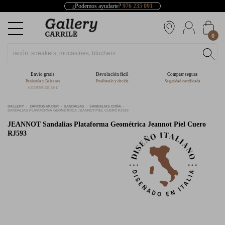
¿Podemos ayudarte?
976 235 091
0
Envío gratis
Devolución fácil
Comprar segura
Península y Baleares
Pruébatelo y decide
Seguridad certificada
A PARTIR DE 39 €
GALLERY
ZAPATOS MUJER
SANDALIAS
SANDALIAS CUÑA
SANDALIAS PLATAFORMA GEOMÉTRICA JEANNOT PIEL CUERO RJ593
JEANNOT
Sandalias Plataforma Geométrica Jeannot Piel Cuero
RJ593