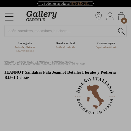
¿Podemos ayudarte?
976 235 091
0
Envío gratis
Devolución fácil
Comprar segura
Península y Baleares
Pruébatelo y decide
Seguridad certificada
A PARTIR DE 39 €
GALLERY
ZAPATOS MUJER
SANDALIAS
SANDALIAS PLANAS
SANDALIAS PALA JEANNOT DETALLES FLORALES Y PEDRERÍA RJ561 CELESTE
JEANNOT
Sandalias Pala Jeannot Detalles Florales y Pedrería
RJ561 Celeste