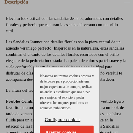
Descripción
Eleva tu look estival con las sandalias Jeannot, adornadas con detalles
florales y pedrería que capturan la esencia del verano con un brillo
sutil.
Las Sandalias Jeannot con detalles florales son la pieza central de un
atuendo veraniego perfecto. Inspiradas en la naturaleza, estas sandalias
combinan el encanto de los detalles florales recortados con el brillo
elegante de la pedrería incrustada. La paleta de colores pastel suave y la
suela confortable hacen de estas sandalias una opción ideal para
disfrutar de días cálidos con estilo y comodidad. Su diseño versátil te
Nosotros utilizamos cookies propias y
acompañará desde paseos matutinos hasta encuentros al atardecer.
de terceros para proporcionarte una
mejor experiencia de compra, realizar
La altura del tacón es de 3 cm.
un análisis estadístico que nos sirve
para mejorar el servicio y poder
Posibles Combinaciones:
Marida estas sandalias con tu vestido ligero
ofrecerte los mejores productos en
favorito para un picnic chic o con un conjunto de lino para un look de
anuncios publicitarios.
tarde de verano. Son igualmente encantadoras con shorts y una blusa
Configurar cookies
fluida para un estilo desenfadado pero refinado. Adéntrate en la
estación de las flores con estilo. Haz clic aquí y añade las Sandalias
Aceptar cookies
Jeannot a tu colección para ser la envidia de cada encuentro estival.