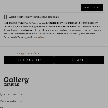
ENVIAR
Acepto recibir ofertas y comunicaciones comerciales
Responsable:
VERNICE ARGENTO, S.L.;
Finalidad:
envío de información sobre productos y
servicios propios al suscrito; Legitimación: Consentimiento;
Destinatarios:
No se comunicarán los
datos a terceros;
Derechos:
Acceder, rectificar y suprimir los datos, así como otros derechos, como se
explica en la información adicional. Puede consultar la información adicional y detallada sobre
Protección de Datos siguiendo
este enlace
Compra por teléfono
976 235 091
E-MAIL
Quienes somos
Dónde estamos