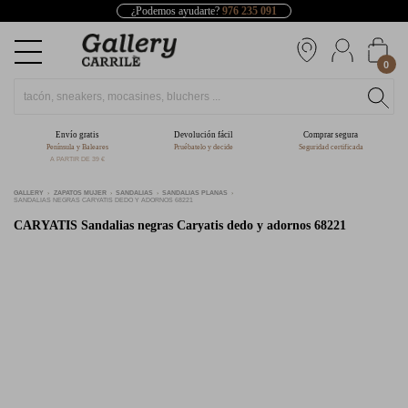
¿Podemos ayudarte?
976 235 091
0
Envío gratis
Devolución fácil
Comprar segura
Península y Baleares
Pruébatelo y decide
Seguridad certificada
A PARTIR DE 39 €
GALLERY
ZAPATOS MUJER
SANDALIAS
SANDALIAS PLANAS
SANDALIAS NEGRAS CARYATIS DEDO Y ADORNOS 68221
CARYATIS
Sandalias negras Caryatis dedo y adornos 68221