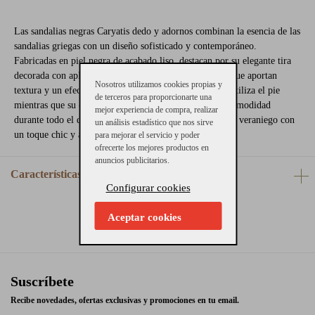
Las sandalias negras Caryatis dedo y adornos combinan la esencia de las
sandalias griegas con un diseño sofisticado y contemporáneo.
Fabricadas en piel negra de acabado liso, destacan por su elegante tira
decorada con aplicaciones de cuentas negras brillantes que aportan
Nosotros utilizamos cookies propias y
textura y un efecto joya exclusivo. El diseño de dedo estiliza el pie
de terceros para proporcionarte una
mientras que su construcción plana y ligera garantiza comodidad
mejor experiencia de compra, realizar
durante todo el día. Perfectas para elevar cualquier look veraniego con
un análisis estadístico que nos sirve
un toque chic y artesanal.
para mejorar el servicio y poder
ofrecerte los mejores productos en
anuncios publicitarios.
Características
Configurar cookies
Aceptar cookies
Suscríbete
Recibe novedades, ofertas exclusivas y promociones en tu email.