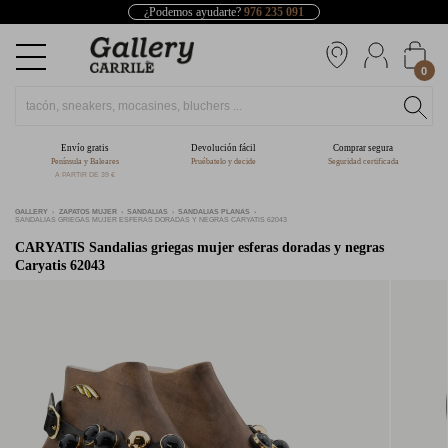
¿Podemos ayudarte?
976 235 091
0
Envío gratis
Devolución fácil
Comprar segura
Península y Baleares
Pruébatelo y decide
Seguridad certificada
A PARTIR DE 39 €
GALLERY
ZAPATOS MUJER
SANDALIAS
SANDALIAS PLANAS
SANDALIAS GRIEGAS MUJER ESFERAS DORADAS Y NEGRAS CARYATIS 62043
CARYATIS
Sandalias griegas mujer esferas doradas y negras
Caryatis 62043