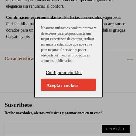
elegancia sin renunciar al confort.
Combinaciones recomendadas:
Perfectas con vestidos vaporosos,
faldas midi o pantalones anchos de lino. Complementa con accesorios
Nosotros utilizamos cookies propias y
dorados para un estilismo armonioso. ¡Haz tuyas las sandalias griegas
de terceros para proporcionarte una
Caryatis y pisa fuerte con elegancia este verano!
mejor experiencia de compra, realizar
un análisis estadístico que nos sirve
para mejorar el servicio y poder
ofrecerte los mejores productos en
Características
anuncios publicitarios.
Configurar cookies
Aceptar cookies
Suscríbete
Recibe novedades, ofertas exclusivas y promociones en tu email.
ENVIAR