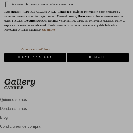
Acepto recibir ofertas y comunicaciones comerciales
Responsable:
VERNICE ARGENTO, S.L.;
Finalidad:
envío de información sobre productos y
servicios propios al suscrito; Legitimación: Consentimiento;
Destinatarios:
No se comunicarán los
datos a terceros;
Derechos:
Acceder, rectificar y suprimir los datos, así como otros derechos, como se
explica en la información adicional. Puede consultar la información adicional y detallada sobre
Protección de Datos siguiendo
este enlace
Compra por teléfono
976 235 091
E-MAIL
Quienes somos
Dónde estamos
Blog
Condiciones de compra