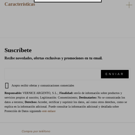
Características
Suscríbete
Recibe novedades, ofertas exclusivas y promociones en tu email.
ENVIAR
Acepto recibir ofertas y comunicaciones comerciales
Responsable:
VERNICE ARGENTO, S.L.;
Finalidad:
envío de información sobre productos y
servicios propios al suscrito; Legitimación: Consentimiento;
Destinatarios:
No se comunicarán los
datos a terceros;
Derechos:
Acceder, rectificar y suprimir los datos, así como otros derechos, como se
explica en la información adicional. Puede consultar la información adicional y detallada sobre
Protección de Datos siguiendo
este enlace
Compra por teléfono