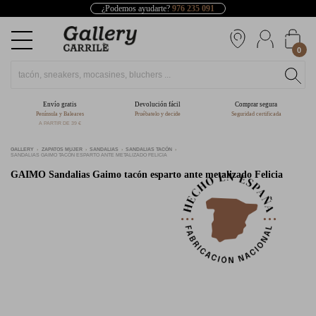
¿Podemos ayudarte?
976 235 091
0
Envío gratis
Devolución fácil
Comprar segura
Península y Baleares
Pruébatelo y decide
Seguridad certificada
A PARTIR DE 39 €
GALLERY
ZAPATOS MUJER
SANDALIAS
SANDALIAS TACÓN
SANDALIAS GAIMO TACÓN ESPARTO ANTE METALIZADO FELICIA
GAIMO
Sandalias Gaimo tacón esparto ante metalizado Felicia