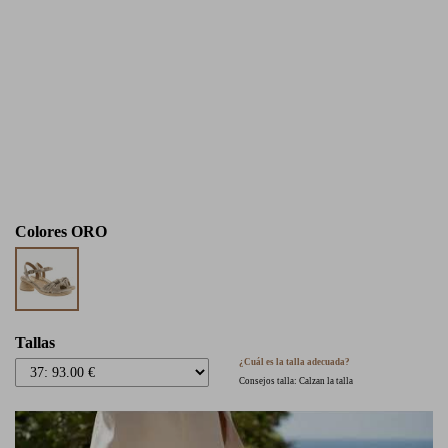
Colores
ORO
Tallas
¿Cuál es la talla adecuada?
Consejos talla: Calzan la talla