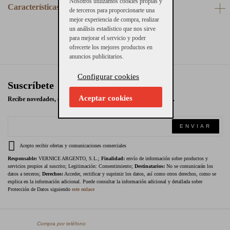
Nosotros utilizamos cookies propias y
Características
de terceros para proporcionarte una
mejor experiencia de compra, realizar
un análisis estadístico que nos sirve
para mejorar el servicio y poder
ofrecerte los mejores productos en
anuncios publicitarios.
Configurar cookies
Suscríbete
Aceptar cookies
Recibe novedades, ofertas exclusivas y promociones en tu email.
ENVIAR
Acepto recibir ofertas y comunicaciones comerciales
Responsable:
VERNICE ARGENTO, S.L.;
Finalidad:
envío de información sobre productos y
servicios propios al suscrito; Legitimación: Consentimiento;
Destinatarios:
No se comunicarán los
datos a terceros;
Derechos:
Acceder, rectificar y suprimir los datos, así como otros derechos, como se
explica en la información adicional. Puede consultar la información adicional y detallada sobre
Protección de Datos siguiendo
este enlace
Compra por teléfono