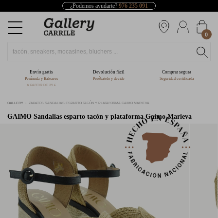
¿Podemos ayudarte?
976 235 091
0
Envío gratis
Devolución fácil
Comprar segura
Península y Baleares
Pruébatelo y decide
Seguridad certificada
A PARTIR DE 39 €
GALLERY
ZAPATOS SANDALIAS ESPARTO TACÓN Y PLATAFORMA GAIMO MARIEVA
GAIMO
Sandalias esparto tacón y plataforma Gaimo Marieva