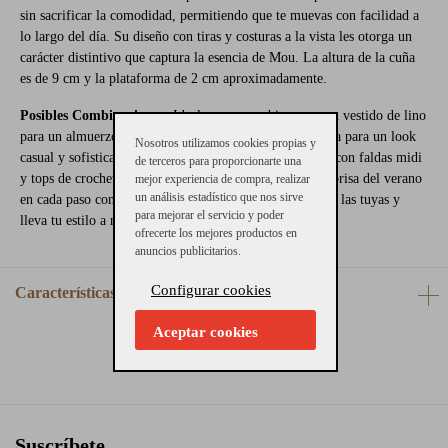
sin sacrificar la comodidad, permitiendo que te muevas con facilidad a
lo largo del día. Su diseño con tiras y costuras a la vista les otorga un
carácter distintivo que captura la esencia de Mou. La altura de la cuña
es de 9 cm y la plataforma de 2 cm aproximadamente.
Posibles Combinaciones:
Ideales para combinar con un vestido de lino
para un almuerzo al aire libre o con jeans y una camiseta para un look
Nosotros utilizamos cookies propias y
casual y sofisticado. También se acoplan perfectamente con faldas midi
de terceros para proporcionarte una
y tops de crochet para esas noches de verano. Siente la brisa del verano
mejor experiencia de compra, realizar
un análisis estadístico que nos sirve
en cada paso con las Sandalias con Cuña Mou. Adquiere las tuyas y
para mejorar el servicio y poder
lleva tu estilo a nuevas alturas con Gallery Carrile.
ofrecerte los mejores productos en
anuncios publicitarios.
Configurar cookies
Características
Aceptar cookies
Suscríbete