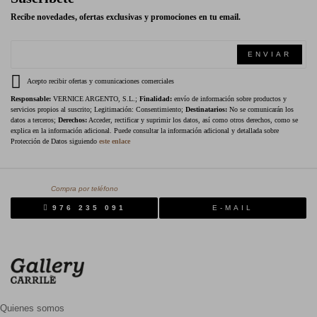
Recibe novedades, ofertas exclusivas y promociones en tu email.
ENVIAR
Acepto recibir ofertas y comunicaciones comerciales
Responsable:
VERNICE ARGENTO, S.L.;
Finalidad:
envío de información sobre productos y
servicios propios al suscrito; Legitimación: Consentimiento;
Destinatarios:
No se comunicarán los
datos a terceros;
Derechos:
Acceder, rectificar y suprimir los datos, así como otros derechos, como se
explica en la información adicional. Puede consultar la información adicional y detallada sobre
Protección de Datos siguiendo
este enlace
Compra por teléfono
976 235 091
E-MAIL
Quienes somos