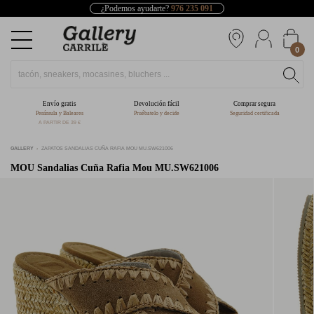
¿Podemos ayudarte?
976 235 091
0
Envío gratis
Devolución fácil
Comprar segura
Península y Baleares
Pruébatelo y decide
Seguridad certificada
A PARTIR DE 39 €
GALLERY
ZAPATOS SANDALIAS CUÑA RAFIA MOU MU.SW621006
MOU
Sandalias Cuña Rafia Mou MU.SW621006